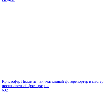
Кристофер Пиллитц - внимательный фоторепортер и мастер
постановочной фотографии
632