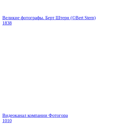
Великие фотографы. Берт Штерн (©Bert Stern)
1838
Видеоканал компании Фотогора
1010