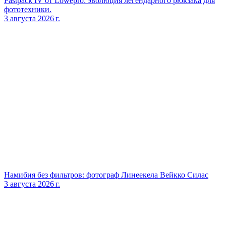
Fastpack IV от Lowepro: эволюция легендарного рюкзака для
фототехники.
3 августа 2026 г.
Намибия без фильтров: фотограф Линеекела Вейкко Силас
3 августа 2026 г.