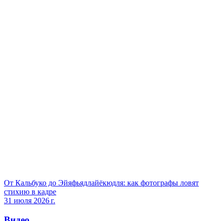
От Кальбуко до Эйяфьядлайёкюдля: как фотографы ловят
стихию в кадре
31 июля 2026 г.
Видео