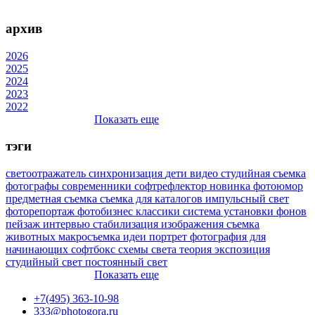
архив
2026
2025
2024
2023
2022
Показать еще
тэги
светоотражатель
синхронизация
дети
видео
студийная съемка
фотографы
современники
софтрефлектор
новинка
фотоюмор
предметная съемка
съемка для каталогов
импульсный свет
фоторепортаж
фотобизнес
классики
система установки фонов
пейзаж
интервью
стабилизация изображения
съемка
животных
макросъемка
идеи
портрет
фотография для
начинающих
софтбокс
схемы света
теория
экспозиция
студийный свет
постоянный свет
Показать еще
+7(495) 363-10-98
333@photogora.ru