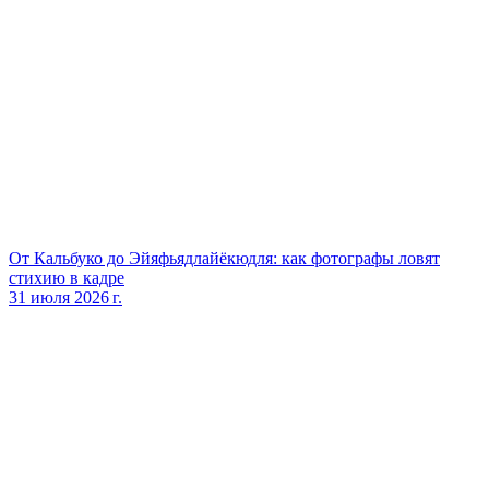
От Кальбуко до Эйяфьядлайёкюдля: как фотографы ловят
стихию в кадре
31 июля 2026 г.