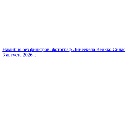
Намибия без фильтров: фотограф Линеекела Вейкко Силас
3 августа 2026 г.