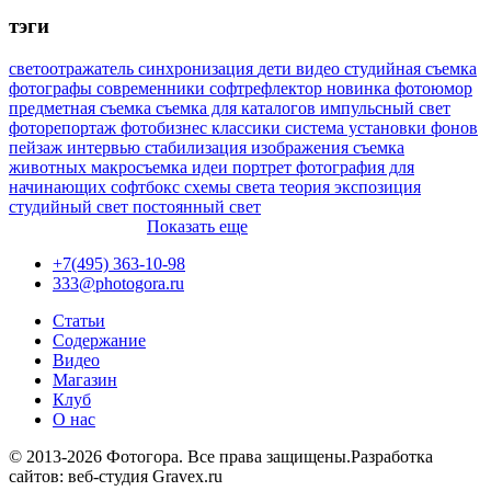
тэги
светоотражатель
синхронизация
дети
видео
студийная съемка
фотографы
современники
софтрефлектор
новинка
фотоюмор
предметная съемка
съемка для каталогов
импульсный свет
фоторепортаж
фотобизнес
классики
система установки фонов
пейзаж
интервью
стабилизация изображения
съемка
животных
макросъемка
идеи
портрет
фотография для
начинающих
софтбокс
схемы света
теория
экспозиция
студийный свет
постоянный свет
Показать еще
+7(495) 363-10-98
333@photogora.ru
Статьи
Содержание
Видео
Магазин
Клуб
О нас
© 2013-2026 Фотогора. Все права защищены.
Разработка
сайтов: веб-студия Gravex.ru