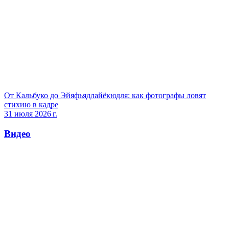
От Кальбуко до Эйяфьядлайёкюдля: как фотографы ловят
стихию в кадре
31 июля 2026 г.
Видео