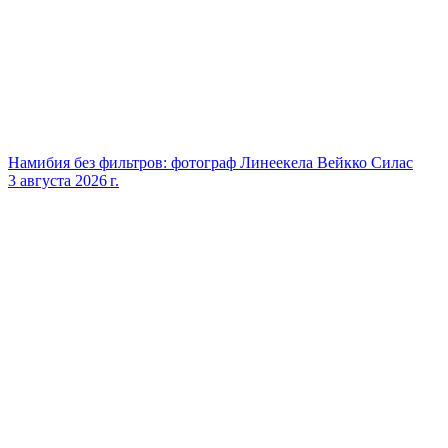
Намибия без фильтров: фотограф Линеекела Вейкко Силас
3 августа 2026 г.