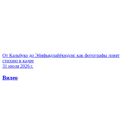
От Кальбуко до Эйяфьядлайёкюдля: как фотографы ловят
стихию в кадре
31 июля 2026 г.
Видео