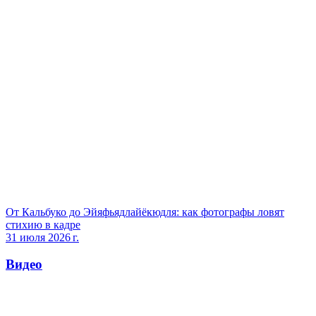
От Кальбуко до Эйяфьядлайёкюдля: как фотографы ловят
стихию в кадре
31 июля 2026 г.
Видео