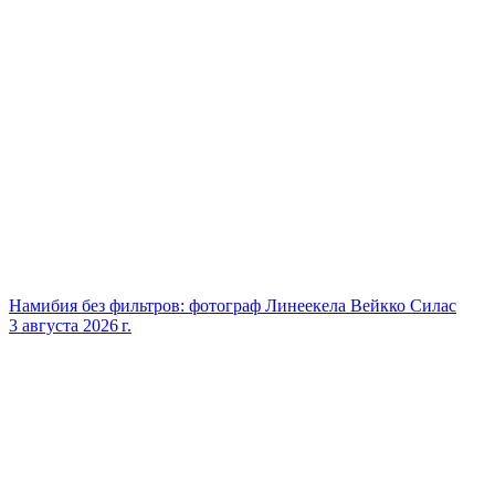
Намибия без фильтров: фотограф Линеекела Вейкко Силас
3 августа 2026 г.