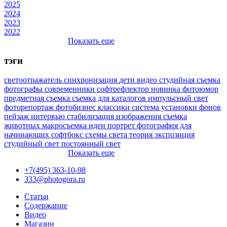
2025
2024
2023
2022
Показать еще
тэги
светоотражатель
синхронизация
дети
видео
студийная съемка
фотографы
современники
софтрефлектор
новинка
фотоюмор
предметная съемка
съемка для каталогов
импульсный свет
фоторепортаж
фотобизнес
классики
система установки фонов
пейзаж
интервью
стабилизация изображения
съемка
животных
макросъемка
идеи
портрет
фотография для
начинающих
софтбокс
схемы света
теория
экспозиция
студийный свет
постоянный свет
Показать еще
+7(495) 363-10-98
333@photogora.ru
Статьи
Содержание
Видео
Магазин