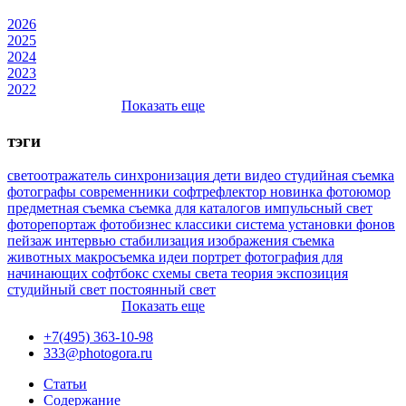
2026
2025
2024
2023
2022
Показать еще
тэги
светоотражатель
синхронизация
дети
видео
студийная съемка
фотографы
современники
софтрефлектор
новинка
фотоюмор
предметная съемка
съемка для каталогов
импульсный свет
фоторепортаж
фотобизнес
классики
система установки фонов
пейзаж
интервью
стабилизация изображения
съемка
животных
макросъемка
идеи
портрет
фотография для
начинающих
софтбокс
схемы света
теория
экспозиция
студийный свет
постоянный свет
Показать еще
+7(495) 363-10-98
333@photogora.ru
Статьи
Содержание