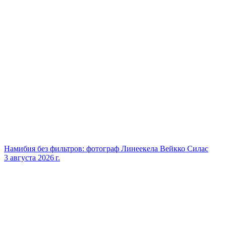
Намибия без фильтров: фотограф Линеекела Вейкко Силас
3 августа 2026 г.