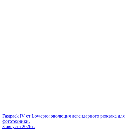
Fastpack IV от Lowepro: эволюция легендарного рюкзака для
фототехники.
3 августа 2026 г.