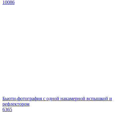
10086
Бьюти-фотография с одной накамерной вспышкой и
рефлектором
6365