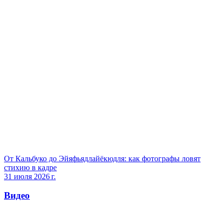
От Кальбуко до Эйяфьядлайёкюдля: как фотографы ловят
стихию в кадре
31 июля 2026 г.
Видео