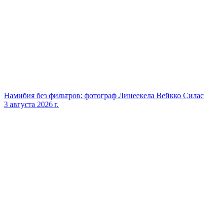
Намибия без фильтров: фотограф Линеекела Вейкко Силас
3 августа 2026 г.