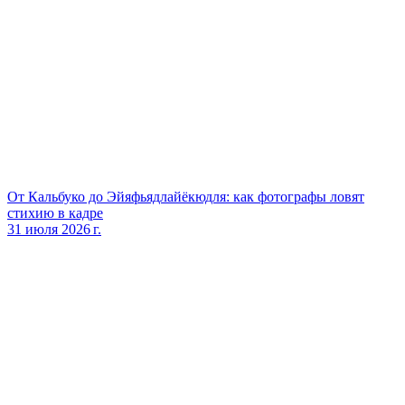
От Кальбуко до Эйяфьядлайёкюдля: как фотографы ловят
стихию в кадре
31 июля 2026 г.