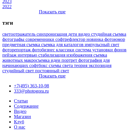
2023
2022
Показать еще
тэги
светоотражатель
синхронизация
дети
видео
студийная съемка
фотографы
современники
софтрефлектор
новинка
фотоюмор
предметная съемка
съемка для каталогов
импульсный свет
фоторепортаж
фотобизнес
классики
система установки фонов
пейзаж
интервью
стабилизация изображения
съемка
животных
макросъемка
идеи
портрет
фотография для
начинающих
софтбокс
схемы света
теория
экспозиция
студийный свет
постоянный свет
Показать еще
+7(495) 363-10-98
333@photogora.ru
Статьи
Содержание
Видео
Магазин
Клуб
О нас