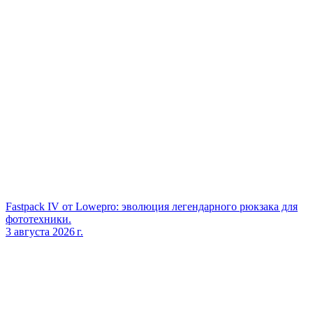
Fastpack IV от Lowepro: эволюция легендарного рюкзака для
фототехники.
3 августа 2026 г.