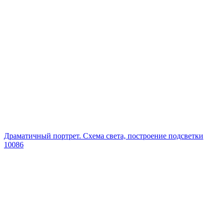
Драматичный портрет. Схема света, построение подсветки
10086