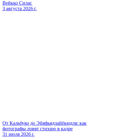
Вейкко Силас
3 августа 2026 г.
От Кальбуко до Эйяфьядлайёкюдля: как
фотографы ловят стихию в кадре
31 июля 2026 г.