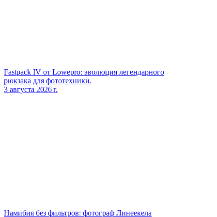
Fastpack IV от Lowepro: эволюция легендарного
рюкзака для фототехники.
3 августа 2026 г.
Намибия без фильтров: фотограф Линеекела