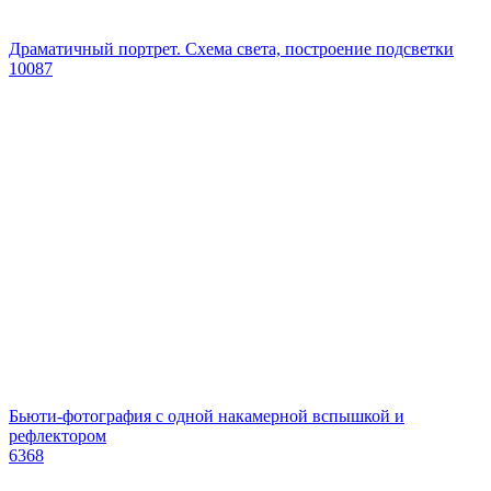
Драматичный портрет. Схема света, построение подсветки
10087
Бьюти-фотография с одной накамерной вспышкой и
рефлектором
6368