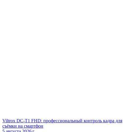
Viltrox DC‑T1 FHD: профессиональный контроль кадра для
съёмки на смартфон
5 августа 2026 г.