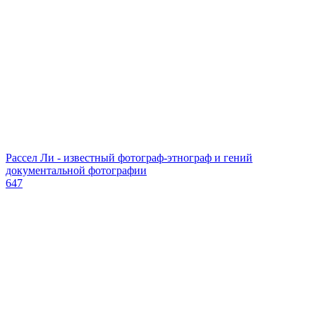
Рассел Ли - известный фотограф-этнограф и гений
документальной фотографии
647