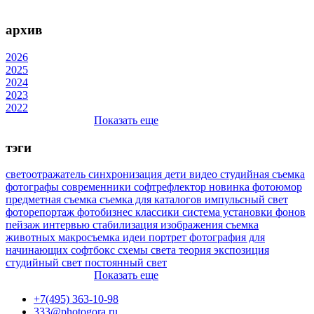
архив
2026
2025
2024
2023
2022
Показать еще
тэги
светоотражатель
синхронизация
дети
видео
студийная съемка
фотографы
современники
софтрефлектор
новинка
фотоюмор
предметная съемка
съемка для каталогов
импульсный свет
фоторепортаж
фотобизнес
классики
система установки фонов
пейзаж
интервью
стабилизация изображения
съемка
животных
макросъемка
идеи
портрет
фотография для
начинающих
софтбокс
схемы света
теория
экспозиция
студийный свет
постоянный свет
Показать еще
+7(495) 363-10-98
333@photogora.ru