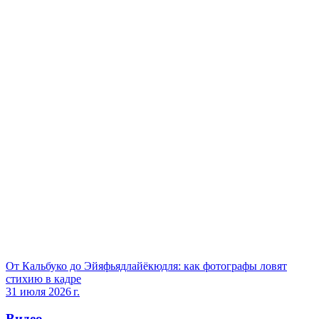
От Кальбуко до Эйяфьядлайёкюдля: как фотографы ловят
стихию в кадре
31 июля 2026 г.
Видео