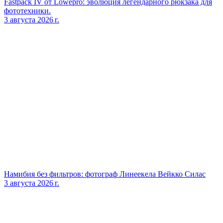
Fastpack IV от Lowepro: эволюция легендарного рюкзака для
фототехники.
3 августа 2026 г.
Намибия без фильтров: фотограф Линеекела Вейкко Силас
3 августа 2026 г.