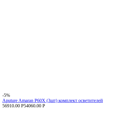
-5%
Aputure Amaran P60X (3шт) комплект осветителей
56910.00 Р
54060.00 Р