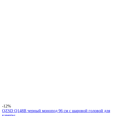
-12%
QZSD Q148B черный монопод 96 см с шаровой головой для
камеры