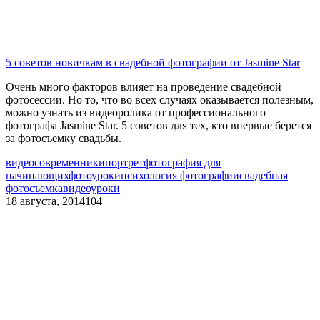
5 cоветов новичкам в свадебной фотографии от Jasmine Star
Очень много факторов влияет на проведение свадебной
фотосессии. Но то, что во всех случаях оказывается полезным,
можно узнать из видеоролика от профессионального
фотографа Jasmine Star. 5 советов для тех, кто впервые берется
за фотосъемку свадьбы.
видео
современники
портрет
фотография для
начинающих
фотоуроки
психология фотографии
свадебная
фотосъемка
видеоуроки
18 августа, 2014
104