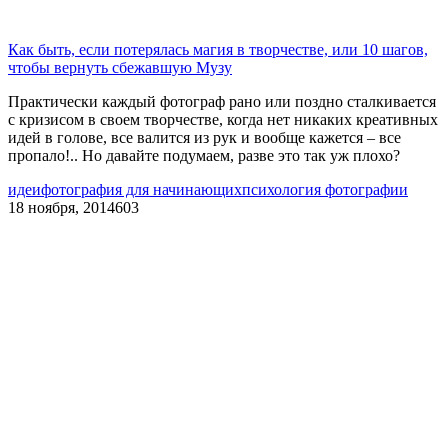
Как быть, если потерялась магия в творчестве, или 10 шагов,
чтобы вернуть сбежавшую Музу
Практически каждый фотограф рано или поздно сталкивается
с кризисом в своем творчестве, когда нет никаких креативных
идей в голове, все валится из рук и вообще кажется – все
пропало!.. Но давайте подумаем, разве это так уж плохо?
идеи
фотография для начинающих
психология фотографии
18 ноября, 2014
603