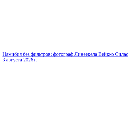
Намибия без фильтров: фотограф Линеекела Вейкко Силас
3 августа 2026 г.