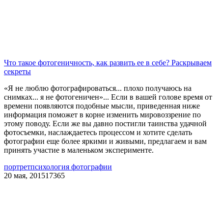
Что такое фотогеничность, как развить ее в себе? Раскрываем
секреты
«Я не люблю фотографироваться... плохо получаюсь на
снимках... я не фотогеничен»... Если в вашей голове время от
времени появляются подобные мысли, приведенная ниже
информация поможет в корне изменить мировоззрение по
этому поводу. Если же вы давно постигли таинства удачной
фотосъемки, наслаждаетесь процессом и хотите сделать
фотографии еще более яркими и живыми, предлагаем и вам
принять участие в маленьком эксперименте.
портрет
психология фотографии
20 мая, 2015
17365