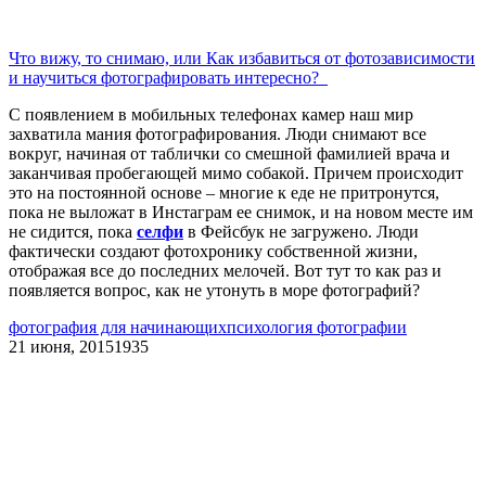
Что вижу, то снимаю, или Как избавиться от фотозависимости
и научиться фотографировать интересно?
С появлением в мобильных телефонах камер наш мир
захватила мания фотографирования. Люди снимают все
вокруг, начиная от таблички со смешной фамилией врача и
заканчивая пробегающей мимо собакой. Причем происходит
это на постоянной основе – многие к еде не притронутся,
пока не выложат в Инстаграм ее снимок, и на новом месте им
не сидится, пока
селфи
в Фейсбук не загружено. Люди
фактически создают фотохронику собственной жизни,
отображая все до последних мелочей. Вот тут то как раз и
появляется вопрос, как не утонуть в море фотографий?
фотография для начинающих
психология фотографии
21 июня, 2015
1935