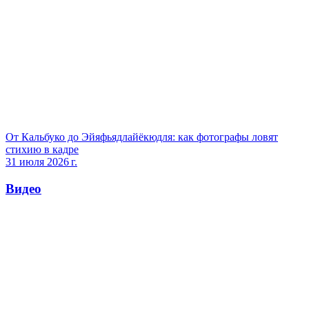
От Кальбуко до Эйяфьядлайёкюдля: как фотографы ловят
стихию в кадре
31 июля 2026 г.
Видео