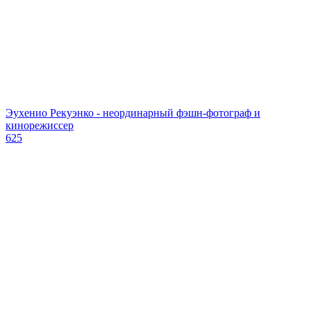
Эухенио Рекуэнко - неординарный фэшн-фотограф и
кинорежиссер
625