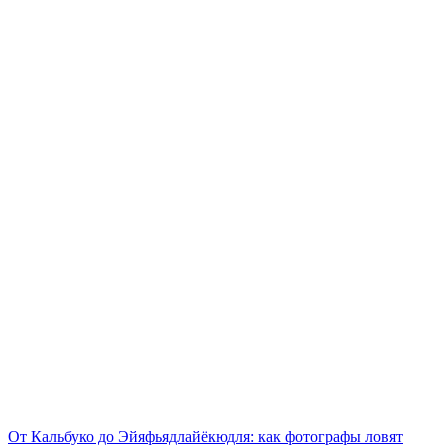
От Кальбуко до Эйяфьядлайёкюдля: как фотографы ловят