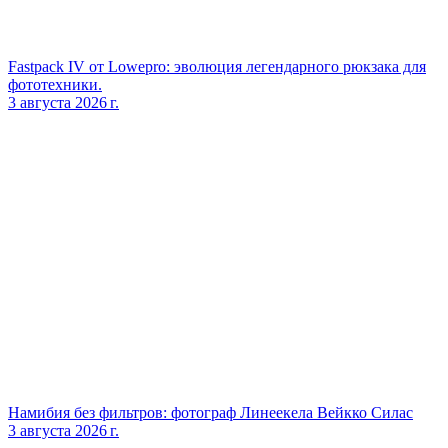
Fastpack IV от Lowepro: эволюция легендарного рюкзака для
фототехники.
3 августа 2026 г.
Намибия без фильтров: фотограф Линеекела Вейкко Силас
3 августа 2026 г.