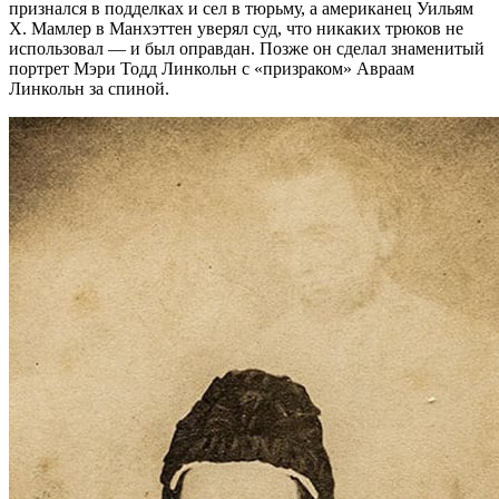
признался в подделках и сел в тюрьму, а американец Уильям
Х. Мамлер в Манхэттен уверял суд, что никаких трюков не
использовал — и был оправдан. Позже он сделал знаменитый
портрет Мэри Тодд Линкольн с «призраком» Авраам
Линкольн за спиной.