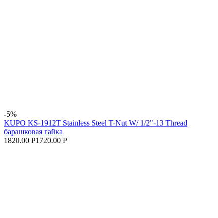
-5%
KUPO KS-1912T Stainless Steel T-Nut W/ 1/2"-13 Thread
барашковая гайка
1820.00 Р
1720.00 Р