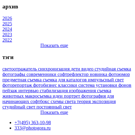
архив
2026
2025
2024
2023
2022
Показать еще
тэги
светоотражатель
синхронизация
дети
видео
студийная съемка
фотографы
современники
софтрефлектор
новинка
фотоюмор
предметная съемка
съемка для каталогов
импульсный свет
фоторепортаж
фотобизнес
классики
система установки фонов
пейзаж
интервью
стабилизация изображения
съемка
животных
макросъемка
идеи
портрет
фотография для
начинающих
софтбокс
схемы света
теория
экспозиция
студийный свет
постоянный свет
Показать еще
+7(495) 363-10-98
333@photogora.ru