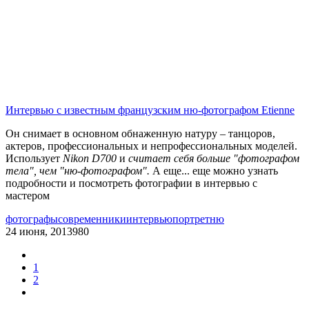
Интервью с известным французским ню-фотографом Etienne
Он снимает в основном обнаженную натуру – танцоров,
актеров, профессиональных и непрофессиональных моделей.
Использует
Nikon D700
и
считает себя больше "фотографом
тела", чем "ню-фотографом".
А еще... еще можно узнать
подробности и посмотреть фотографии в интервью с
мастером
фотографы
современники
интервью
портрет
ню
24 июня, 2013
980
1
2