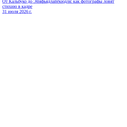
От Кальбуко до Эйяфьядлайёкюдля: как фотографы ловят
стихию в кадре
31 июля 2026 г.