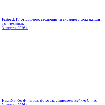
Fastpack IV от Lowepro: эволюция легендарного рюкзака для
фототехники.
3 августа 2026 г.
Намибия без фильтров: фотограф Линеекела Вейкко Силас
3 августа 2026 г.