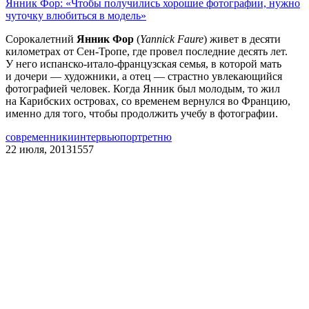
Янник Фор: «Чтобы получились хорошие фотографии, нужно
чуточку влюбиться в модель»
Сорокалетний
Янник Фор
(
Yannick Faure
) живет в десяти
километрах от Сен-Тропе, где провел последние десять лет.
У него испанско-итало-французская семья, в которой мать
и дочери — художники, а отец — страстно увлекающийся
фотографией человек. Когда Янник был молодым, то жил
на Карибских островах, со временем вернулся во Францию,
именно для того, чтобы продолжить учебу в фотографии.
современники
интервью
портрет
ню
22 июля, 2013
1557