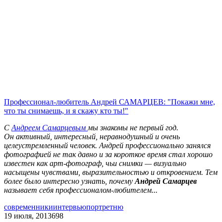
Профессионал-любитель Андрей САМАРЦЕВ: "Покажи мне,
что ты снимаешь, и я скажу кто ты!"
С
Андреем Самарцевым
мы знакомы не первый год.
Он активный, интересный, неравнодушный и очень
целеустремленный человек. Андрей профессионально занялся
фотографией не так давно и за короткое время стал хорошо
известен как арт-фотограф, чьи снимки — визуально
насыщены чувствами, выразительностью и откровением. Тем
более было интересно узнать, почему
Андрей Самарцев
называет себя профессионалом-любителем...
современники
интервью
портрет
ню
19 июля, 2013
698