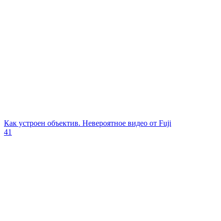
Как устроен объектив. Невероятное видео от Fuji
41