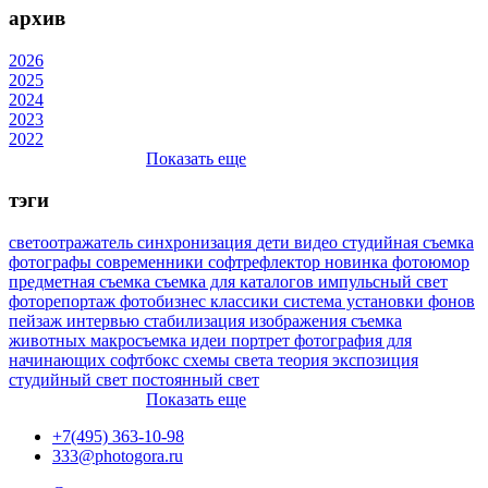
архив
2026
2025
2024
2023
2022
Показать еще
тэги
светоотражатель
синхронизация
дети
видео
студийная съемка
фотографы
современники
софтрефлектор
новинка
фотоюмор
предметная съемка
съемка для каталогов
импульсный свет
фоторепортаж
фотобизнес
классики
система установки фонов
пейзаж
интервью
стабилизация изображения
съемка
животных
макросъемка
идеи
портрет
фотография для
начинающих
софтбокс
схемы света
теория
экспозиция
студийный свет
постоянный свет
Показать еще
+7(495) 363-10-98
333@photogora.ru