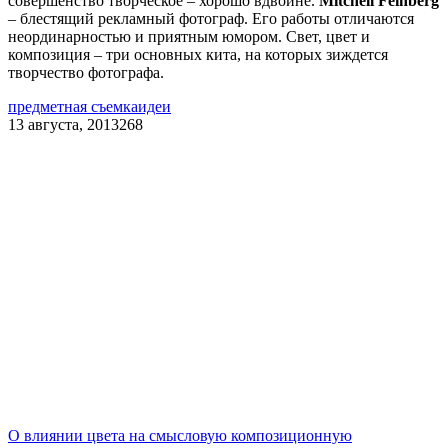
совершенство творческое – хорошо вдвойне.
Mitchell Feinberg
– блестящий рекламный фотограф. Его работы отличаются
неординарностью и приятным юмором. Свет, цвет и
композиция – три основных кита, на которых зиждется
творчество фотографа.
предметная съемка
идеи
13 августа, 2013
268
О влиянии цвета на смысловую композиционную