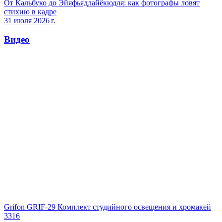
От Кальбуко до Эйяфьядлайёкюдля: как фотографы ловят
стихию в кадре
31 июля 2026 г.
Видео
Grifon GRIF-29 Комплект студийного освещения и хромакей
3316