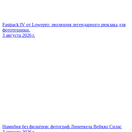
Fastpack IV от Lowepro: эволюция легендарного рюкзака для
фототехники.
3 августа 2026 г.
Намибия без фильтров: фотограф Линеекела Вейкко Силас
3 августа 2026 г.