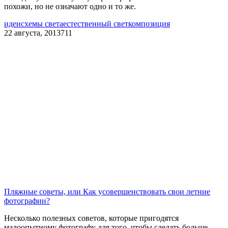
похожи, но не означают одно и то же.
идеи
схемы света
естественный свет
композиция
22 августа, 2013
711
Пляжные советы, или Как усовершенствовать свои летние
фотографии?
Несколько полезных советов, которые пригодятся
малоопытному фотографу для того, чтобы сделать больше