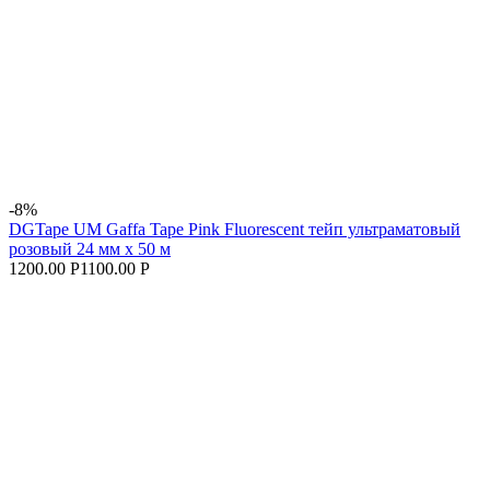
-8%
DGTape UM Gaffa Tape Pink Fluorescent тейп ультраматовый
розовый 24 мм x 50 м
1200.00 Р
1100.00 Р