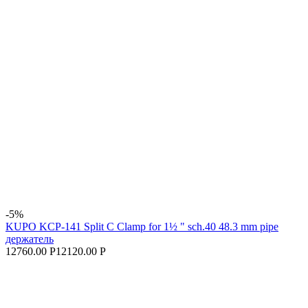
-5%
KUPO KCP-141 Split C Clamp for 1½ " sch.40 48.3 mm pipe
держатель
12760.00 Р
12120.00 Р