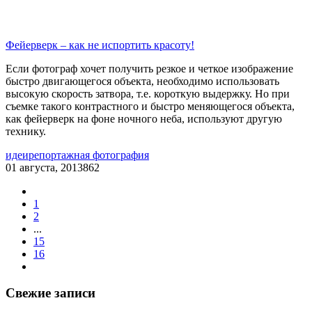
Фейерверк – как не испортить красоту!
Если фотограф хочет получить резкое и четкое изображение
быстро двигающегося объекта, необходимо использовать
высокую скорость затвора, т.е. короткую выдержку. Но при
съемке такого контрастного и быстро меняющегося объекта,
как фейерверк на фоне ночного неба, используют другую
технику.
идеи
репортажная фотография
01 августа, 2013
862
1
2
...
15
16
Свежие записи