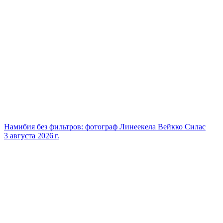
Намибия без фильтров: фотограф Линеекела Вейкко Силас
3 августа 2026 г.