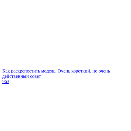
Как раскрепостить модель. Очень короткий, но очень
действенный совет
963