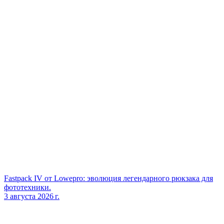
Fastpack IV от Lowepro: эволюция легендарного рюкзака для
фототехники.
3 августа 2026 г.