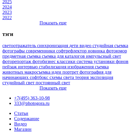
2025
2024
2023
2022
Показать еще
тэги
светоотражатель
синхронизация
дети
видео
студийная съемка
фотографы
современники
софтрефлектор
новинка
фотоюмор
предметная съемка
съемка для каталогов
импульсный свет
фоторепортаж
фотобизнес
классики
система установки фонов
пейзаж
интервью
стабилизация изображения
съемка
животных
макросъемка
идеи
портрет
фотография для
начинающих
софтбокс
схемы света
теория
экспозиция
студийный свет
постоянный свет
Показать еще
+7(495) 363-10-98
333@photogora.ru
Статьи
Содержание
Видео
Магазин