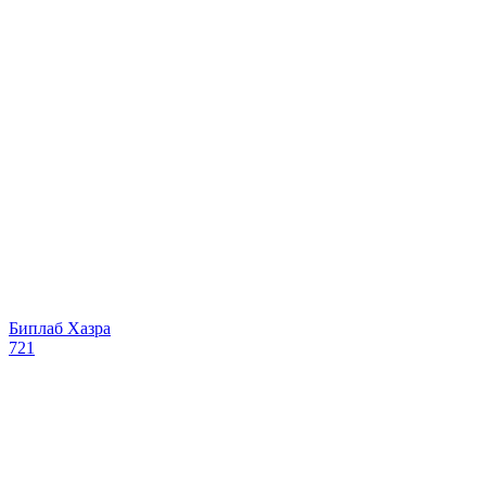
Биплаб Хазра
721