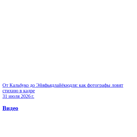
От Кальбуко до Эйяфьядлайёкюдля: как фотографы ловят
стихию в кадре
31 июля 2026 г.
Видео