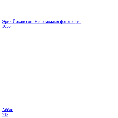
Эрик Йохансcон. Невозможная фотография
1056
Аббас
718