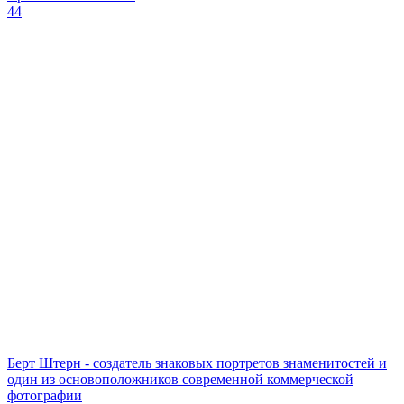
44
Берт Штерн - создатель знаковых портретов знаменитостей и
один из основоположников современной коммерческой
фотографии