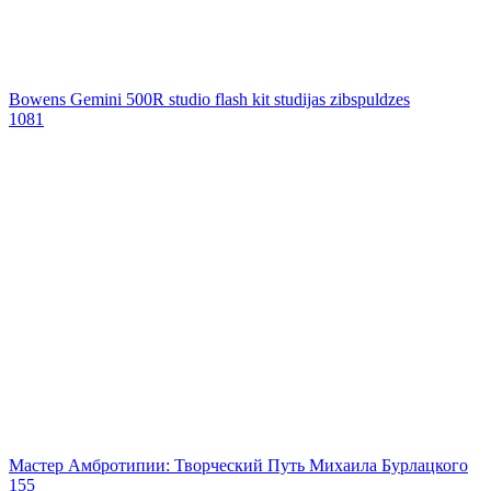
Bowens Gemini 500R studio flash kit studijas zibspuldzes
1081
Мастер Амбротипии: Творческий Путь Михаила Бурлацкого
155