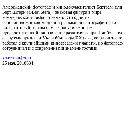
Американский фотограф и кинодокументалист Бертрам, или
Берт Штерн (©Bert Stern) - знаковая фигура в мире
коммерческой и fashion-съемки. Это один из
основоположников модной и рекламной фотографии в то
виде, который знаком нам сегодня, во многом
предвосхитивший направление развития жанра. Наибольшую
славу ему принесли 50-е и 60-е годы ХХ века, когда он тесно
работал с крупнейшими кинозвездами планеты, но фотограф
сотрудничал и с современными знаменитостями
классики
фэшн
25 мая, 2018
634