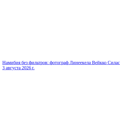
Намибия без фильтров: фотограф Линеекела Вейкко Силас
3 августа 2026 г.