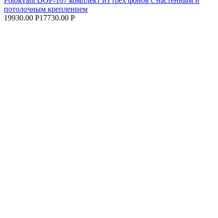
Fotokvant DOP-107 комплект из трех фонов с настенным и
потолочным креплением
19930.00 Р
17730.00 Р