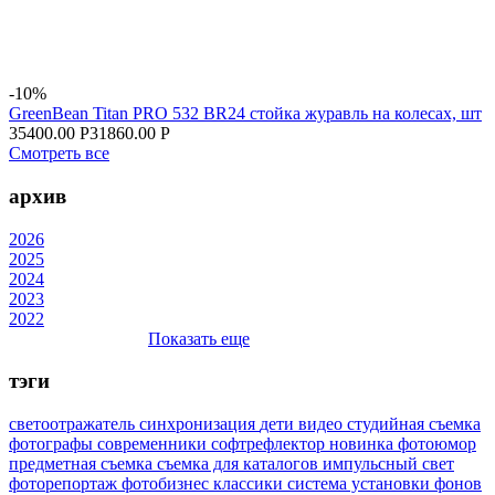
-10%
GreenBean Titan PRO 532 BR24 стойка журавль на колесах, шт
35400.00 Р
31860.00 Р
Смотреть все
архив
2026
2025
2024
2023
2022
Показать еще
тэги
светоотражатель
синхронизация
дети
видео
студийная съемка
фотографы
современники
софтрефлектор
новинка
фотоюмор
предметная съемка
съемка для каталогов
импульсный свет
фоторепортаж
фотобизнес
классики
система установки фонов