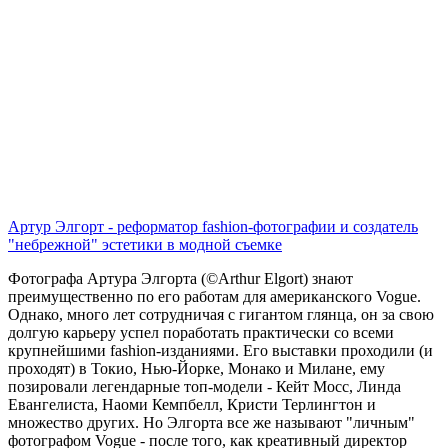
Артур Элгорт - реформатор fashion-фотографии и создатель
"небрежной" эстетики в модной съемке
Фотографа Артура Элгорта (©Arthur Elgort) знают
преимущественно по его работам для американского Vogue.
Однако, много лет сотрудничая с гигантом глянца, он за свою
долгую карьеру успел поработать практически со всеми
крупнейшими fashion-изданиями. Его выставки проходили (и
проходят) в Токио, Нью-Йорке, Монако и Милане, ему
позировали легендарные топ-модели - Кейт Мосс, Линда
Евангелиста, Наоми Кемпбелл, Кристи Терлингтон и
множество других. Но Элгорта все же называют "личным"
фотографом Vogue - после того, как креативный директор