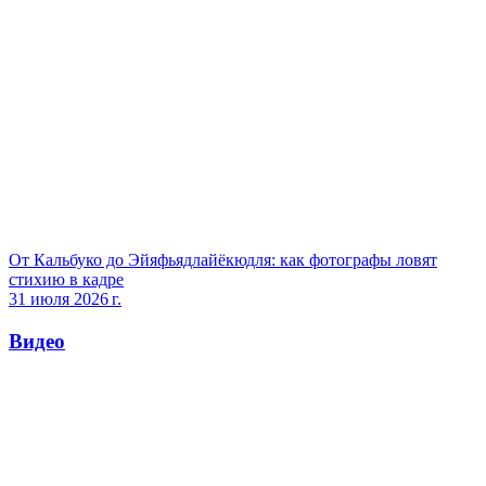
От Кальбуко до Эйяфьядлайёкюдля: как фотографы ловят
стихию в кадре
31 июля 2026 г.
Видео