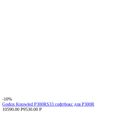
-10%
Godox Knowled P300RS33 софтбокс для P300R
10590.00 Р
9530.00 Р