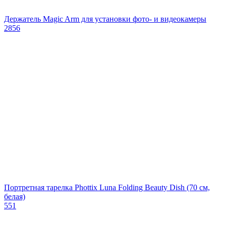
Держатель Magic Arm для установки фото- и видеокамеры
2856
Портретная тарелка Phottix Luna Folding Beauty Dish (70 см,
белая)
551