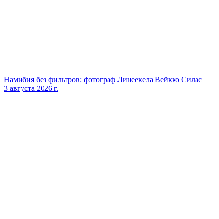
Намибия без фильтров: фотограф Линеекела Вейкко Силас
3 августа 2026 г.