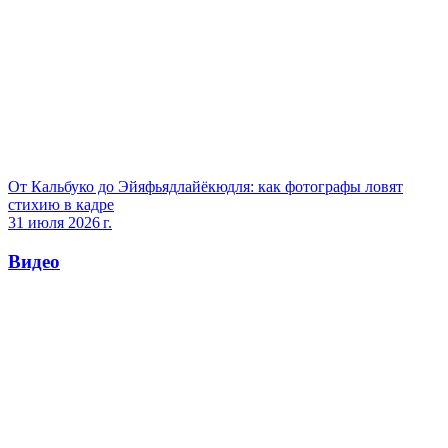
От Кальбуко до Эйяфьядлайёкюдля: как фотографы ловят
стихию в кадре
31 июля 2026 г.
Видео