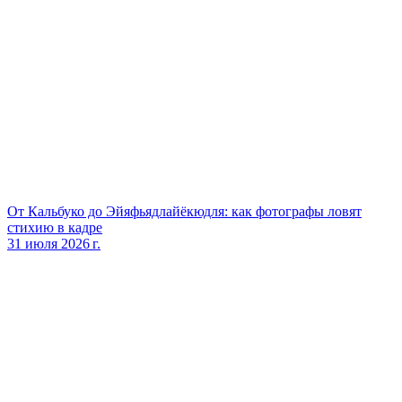
От Кальбуко до Эйяфьядлайёкюдля: как фотографы ловят
стихию в кадре
31 июля 2026 г.