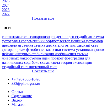
2025
2024
2023
2022
Показать еще
тэги
светоотражатель
синхронизация
дети
видео
студийная съемка
фотографы
современники
софтрефлектор
новинка
фотоюмор
предметная съемка
съемка для каталогов
импульсный свет
фоторепортаж
фотобизнес
классики
система установки фонов
пейзаж
интервью
стабилизация изображения
съемка
животных
макросъемка
идеи
портрет
фотография для
начинающих
софтбокс
схемы света
теория
экспозиция
студийный свет
постоянный свет
Показать еще
+7(495) 363-10-98
333@photogora.ru
Статьи
Содержание
Видео
Магазин