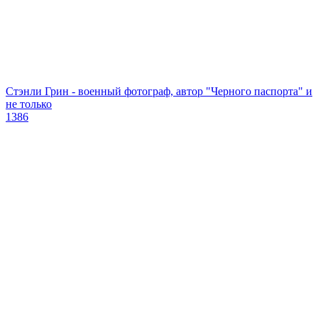
Стэнли Грин - военный фотограф, автор "Черного паспорта" и
не только
1386