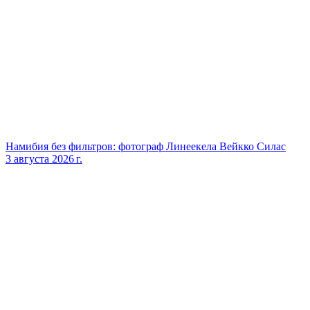
Намибия без фильтров: фотограф Линеекела Вейкко Силас
3 августа 2026 г.