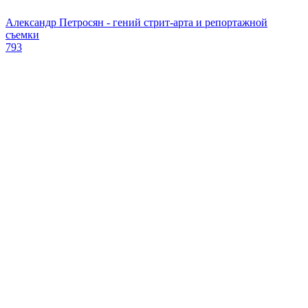
Александр Петросян - гений стрит-арта и репортажной
съемки
793