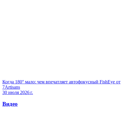
Когда 180° мало: чем впечатляет автофокусный FishEye от
7Artisans
30 июля 2026 г.
Видео