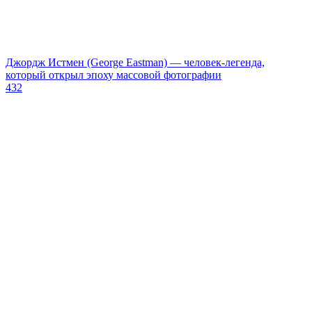
Джордж Истмен (George Eastman) — человек-легенда,
который открыл эпоху массовой фотографии
432