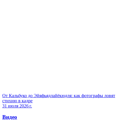
От Кальбуко до Эйяфьядлайёкюдля: как фотографы ловят
стихию в кадре
31 июля 2026 г.
Видео