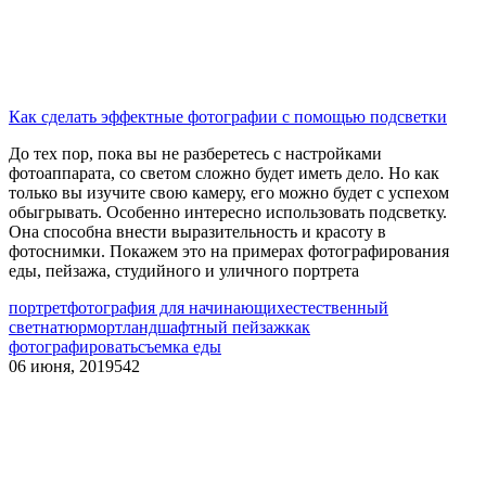
Как сделать эффектные фотографии с помощью подсветки
До тех пор, пока вы не разберетесь с настройками
фотоаппарата, со светом сложно будет иметь дело. Но как
только вы изучите свою камеру, его можно будет с успехом
обыгрывать. Особенно интересно использовать подсветку.
Она способна внести выразительность и красоту в
фотоснимки. Покажем это на примерах фотографирования
еды, пейзажа, студийного и уличного портрета
портрет
фотография для начинающих
естественный
свет
натюрморт
ландшафтный пейзаж
как
фотографировать
съемка еды
06 июня, 2019
542