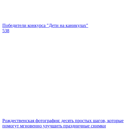
Победители конкурса "Дети на каникулах"
538
Рождественская фотография: десять простых шагов, которые
помогут мгновенно улучшить праздничные снимки