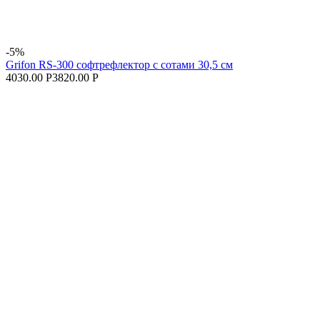
-5%
Grifon RS-300 софтрефлектор с сотами 30,5 см
4030.00 Р
3820.00 Р