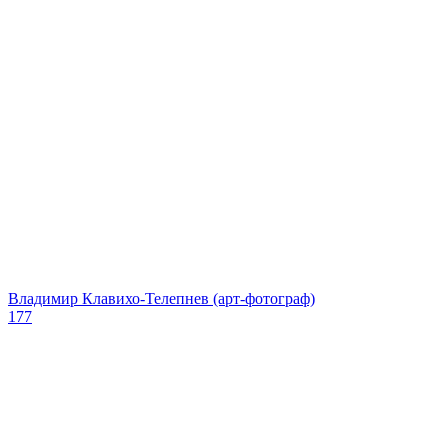
Владимир Клавихо-Телепнев (арт-фотограф)
177