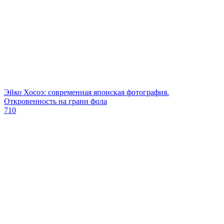
Эйко Хосоэ: современная японская фотография.
Откровенность на грани фола
710