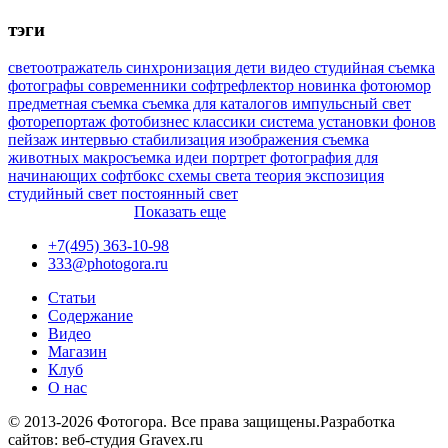
тэги
светоотражатель
синхронизация
дети
видео
студийная съемка
фотографы
современники
софтрефлектор
новинка
фотоюмор
предметная съемка
съемка для каталогов
импульсный свет
фоторепортаж
фотобизнес
классики
система установки фонов
пейзаж
интервью
стабилизация изображения
съемка
животных
макросъемка
идеи
портрет
фотография для
начинающих
софтбокс
схемы света
теория
экспозиция
студийный свет
постоянный свет
Показать еще
+7(495) 363-10-98
333@photogora.ru
Статьи
Содержание
Видео
Магазин
Клуб
О нас
© 2013-2026 Фотогора. Все права защищены.
Разработка
сайтов: веб-студия Gravex.ru