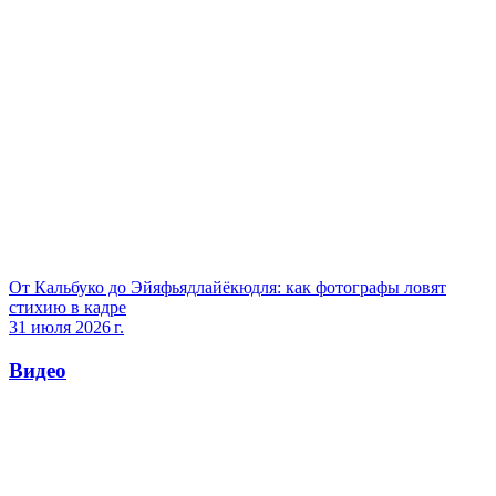
От Кальбуко до Эйяфьядлайёкюдля: как фотографы ловят
стихию в кадре
31 июля 2026 г.
Видео