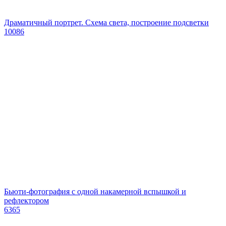
Драматичный портрет. Схема света, построение подсветки
10086
Бьюти-фотография с одной накамерной вспышкой и
рефлектором
6365