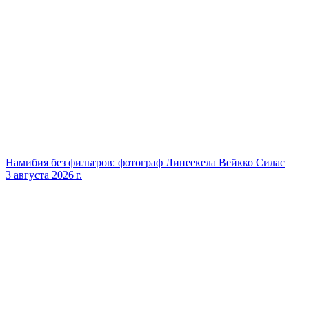
Намибия без фильтров: фотограф Линеекела Вейкко Силас
3 августа 2026 г.