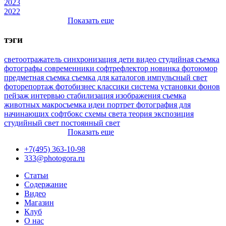
2023
2022
Показать еще
тэги
светоотражатель
синхронизация
дети
видео
студийная съемка
фотографы
современники
софтрефлектор
новинка
фотоюмор
предметная съемка
съемка для каталогов
импульсный свет
фоторепортаж
фотобизнес
классики
система установки фонов
пейзаж
интервью
стабилизация изображения
съемка
животных
макросъемка
идеи
портрет
фотография для
начинающих
софтбокс
схемы света
теория
экспозиция
студийный свет
постоянный свет
Показать еще
+7(495) 363-10-98
333@photogora.ru
Статьи
Содержание
Видео
Магазин
Клуб
О нас