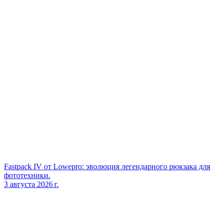
Fastpack IV от Lowepro: эволюция легендарного рюкзака для
фототехники.
3 августа 2026 г.