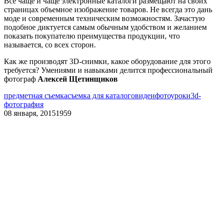
Все чаще и чаще электронные каталоги размещают на своих
страницах объемное изображение товаров. Не всегда это дань
моде и современным техническим возможностям. Зачастую
подобное диктуется самым обычным удобством и желанием
показать покупателю преимущества продукции, что
называется, со всех сторон.
Как же производят 3D-снимки, какое оборудование для этого
требуется? Умениями и навыками делится профессиональный
фотограф
Алексей Щетинщиков
предметная съемка
съемка для каталогов
идеи
фотоуроки
3d-
фотография
08 января, 2015
1959