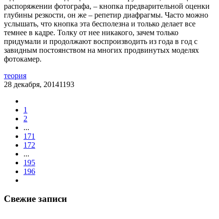
распоряжении фотографа, – кнопка предварительной оценки
глубины резкости, он же – репетир диафрагмы. Часто можно
услышать, что кнопка эта бесполезна и только делает все
темнее в кадре. Толку от нее никакого, зачем только
придумали и продолжают воспроизводить из года в год с
завидным постоянством на многих продвинутых моделях
фотокамер.
теория
28 декабря, 2014
1193
1
2
...
171
172
...
195
196
Свежие записи