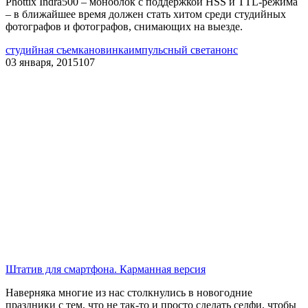
Phottix Indra500 – моноблок с поддержкой HSS и TTL-режима
– в ближайшее время должен стать хитом среди студийных
фотографов и фотографов, снимающих на выезде.
студийная съемка
новинка
импульсный свет
анонс
03 января, 2015
107
Штатив для смартфона. Карманная версия
Наверняка многие из нас столкнулись в новогодние
праздники с тем, что не так-то и просто сделать селфи, чтобы