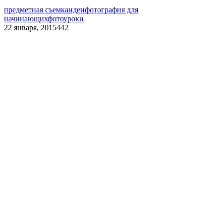
предметная съемка
идеи
фотография для
начинающих
фотоуроки
22 января, 2015
442