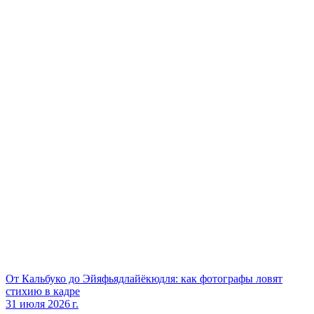
От Кальбуко до Эйяфьядлайёкюдля: как фотографы ловят
стихию в кадре
31 июля 2026 г.