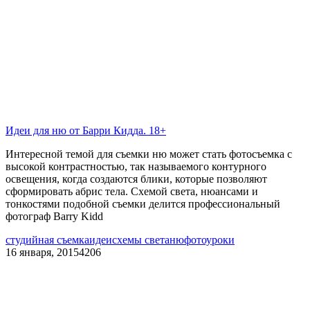
Идеи для ню от Барри Кидда. 18+
Интересной темой для съемки ню может стать фотосъемка с
высокой контрастностью, так называемого контурного
освещения, когда создаются блики, которые позволяют
сформировать абрис тела. Схемой света, нюансами и
тонкостями подобной съемки делится профессиональный
фотограф Barry Kidd
студийная съемка
идеи
схемы света
ню
фотоуроки
16 января, 2015
4206