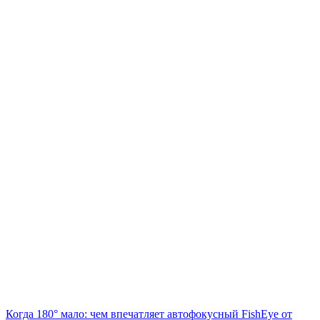
Когда 180° мало: чем впечатляет автофокусный FishEye от