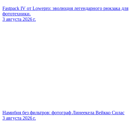
Fastpack IV от Lowepro: эволюция легендарного рюкзака для
фототехники.
3 августа 2026 г.
Намибия без фильтров: фотограф Линеекела Вейкко Силас
3 августа 2026 г.