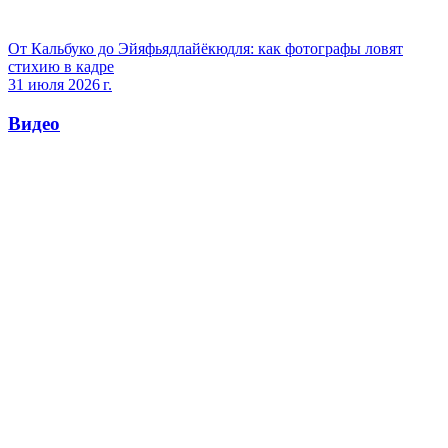
От Кальбуко до Эйяфьядлайёкюдля: как фотографы ловят
стихию в кадре
31 июля 2026 г.
Видео