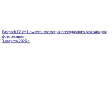
Fastpack IV от Lowepro: эволюция легендарного рюкзака для
фототехники.
3 августа 2026 г.