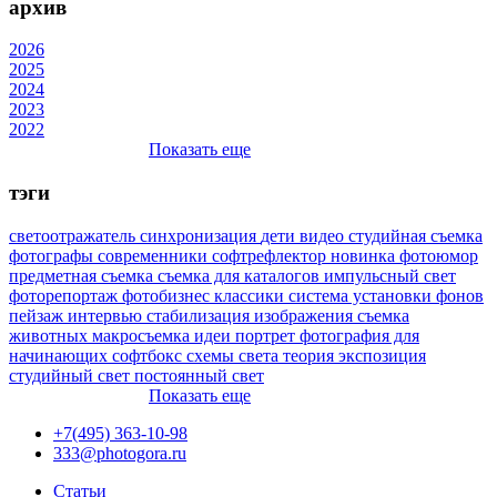
архив
2026
2025
2024
2023
2022
Показать еще
тэги
светоотражатель
синхронизация
дети
видео
студийная съемка
фотографы
современники
софтрефлектор
новинка
фотоюмор
предметная съемка
съемка для каталогов
импульсный свет
фоторепортаж
фотобизнес
классики
система установки фонов
пейзаж
интервью
стабилизация изображения
съемка
животных
макросъемка
идеи
портрет
фотография для
начинающих
софтбокс
схемы света
теория
экспозиция
студийный свет
постоянный свет
Показать еще
+7(495) 363-10-98
333@photogora.ru
Статьи