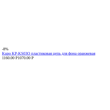
-8%
Kupo KP-KS03O пластиковая цепь для фона оранжевая
1160.00 Р
1070.00 Р