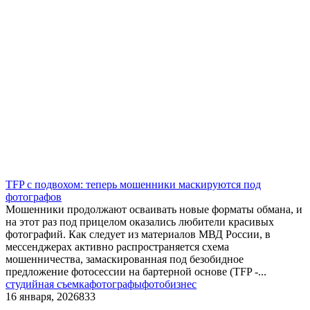
TFP с подвохом: теперь мошенники маскируются под
фотографов
Мошенники продолжают осваивать новые форматы обмана, и
на этот раз под прицелом оказались любители красивых
фотографий. Как следует из материалов МВД России, в
мессенджерах активно распространяется схема
мошенничества, замаскированная под безобидное
предложение фотосессии на бартерной основе (TFP -...
студийная съемка
фотографы
фотобизнес
16 января, 2026
833