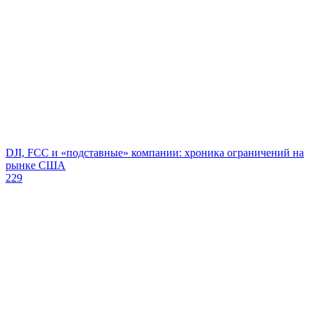
DJI, FCC и «подставные» компании: хроника ограничений на
рынке США
229