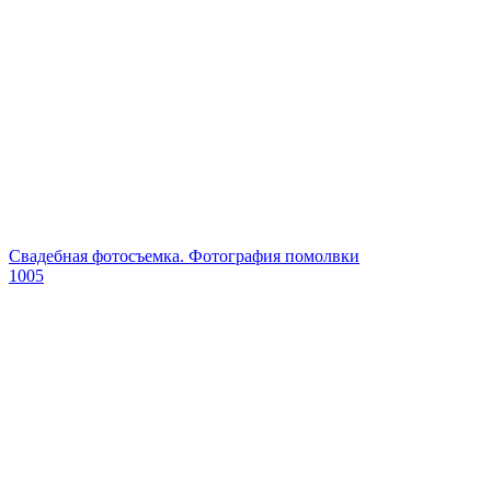
Свадебная фотосъемка. Фотография помолвки
1005