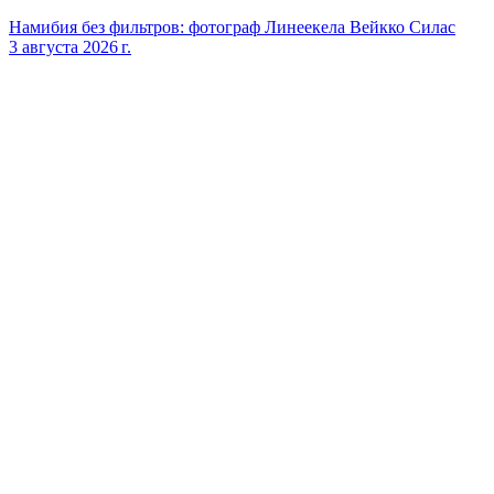
Намибия без фильтров: фотограф Линеекела Вейкко Силас
3 августа 2026 г.