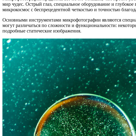
мир чудес. Острый глаз, специальное оборудование и глубоко
микрокосмос с беспрецедентной четкостью и точностью благо
Основными инструментами микрофотографии
являются специ
могут различаться по сложности и функциональности: некотор
подробные статические изображения.