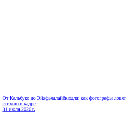
От Кальбуко до Эйяфьядлайёкюдля: как фотографы ловят
стихию в кадре
31 июля 2026 г.