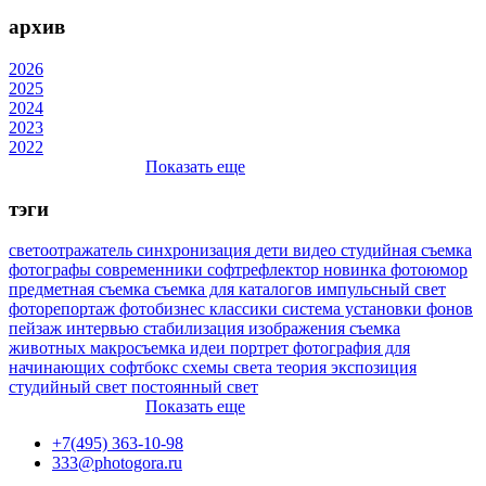
архив
2026
2025
2024
2023
2022
Показать еще
тэги
светоотражатель
синхронизация
дети
видео
студийная съемка
фотографы
современники
софтрефлектор
новинка
фотоюмор
предметная съемка
съемка для каталогов
импульсный свет
фоторепортаж
фотобизнес
классики
система установки фонов
пейзаж
интервью
стабилизация изображения
съемка
животных
макросъемка
идеи
портрет
фотография для
начинающих
софтбокс
схемы света
теория
экспозиция
студийный свет
постоянный свет
Показать еще
+7(495) 363-10-98
333@photogora.ru