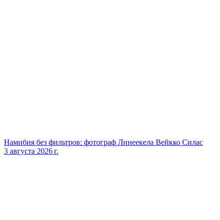
Намибия без фильтров: фотограф Линеекела Вейкко Силас
3 августа 2026 г.