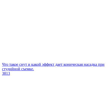
Что такое снут и какой эффект дает коническая насадка при
студийной съемке.
3813