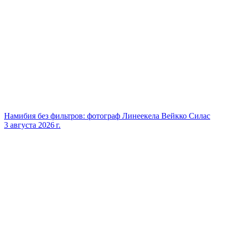
Намибия без фильтров: фотограф Линеекела Вейкко Силас
3 августа 2026 г.