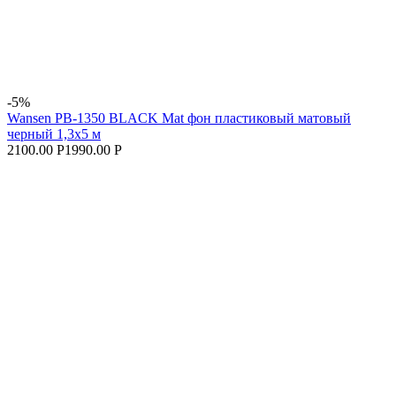
-5%
Wansen PB-1350 BLACK Mat фон пластиковый матовый
черный 1,3х5 м
2100.00 Р
1990.00 Р