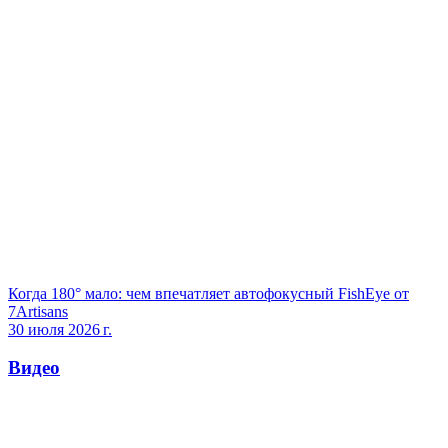
Когда 180° мало: чем впечатляет автофокусный FishEye от
7Artisans
30 июля 2026 г.
Видео