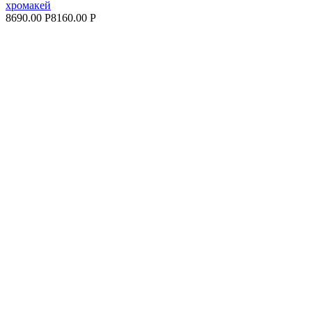
хромакей
8690.00 Р
8160.00 Р