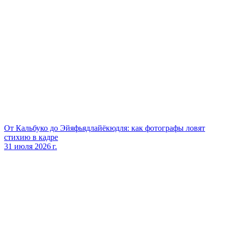
От Кальбуко до Эйяфьядлайёкюдля: как фотографы ловят
стихию в кадре
31 июля 2026 г.