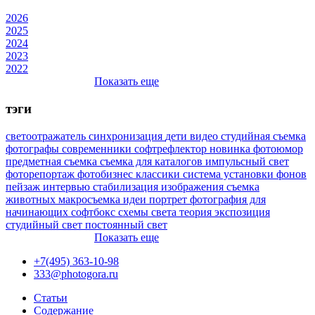
2026
2025
2024
2023
2022
Показать еще
тэги
светоотражатель
синхронизация
дети
видео
студийная съемка
фотографы
современники
софтрефлектор
новинка
фотоюмор
предметная съемка
съемка для каталогов
импульсный свет
фоторепортаж
фотобизнес
классики
система установки фонов
пейзаж
интервью
стабилизация изображения
съемка
животных
макросъемка
идеи
портрет
фотография для
начинающих
софтбокс
схемы света
теория
экспозиция
студийный свет
постоянный свет
Показать еще
+7(495) 363-10-98
333@photogora.ru
Статьи
Содержание