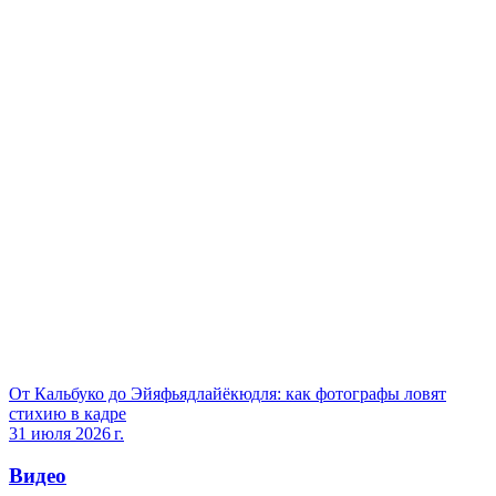
От Кальбуко до Эйяфьядлайёкюдля: как фотографы ловят
стихию в кадре
31 июля 2026 г.
Видео