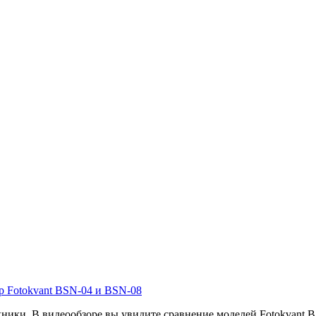
р Fotokvant BSN-04 и BSN-08
хники. В видеообзоре вы увидите сравнение моделей Fotokvant B