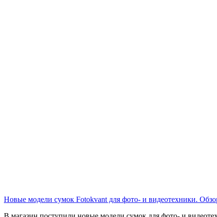
Новые модели сумок Fotokvant для фото- и видеотехники. Обзо
В магазин поступили новые модели сумок для фото- и видеоте