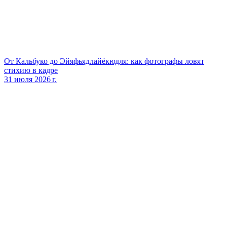
От Кальбуко до Эйяфьядлайёкюдля: как фотографы ловят
стихию в кадре
31 июля 2026 г.