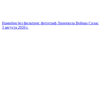
Намибия без фильтров: фотограф Линеекела Вейкко Силас
3 августа 2026 г.