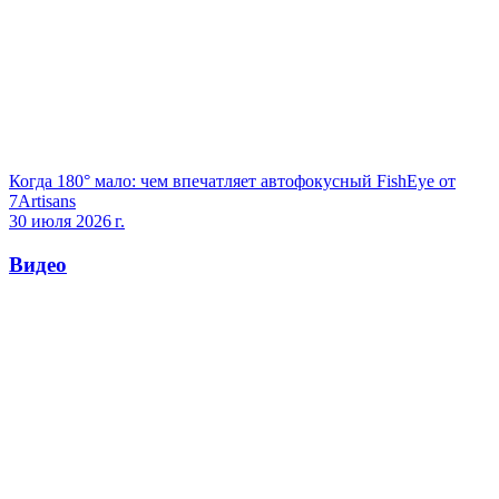
Когда 180° мало: чем впечатляет автофокусный FishEye от
7Artisans
30 июля 2026 г.
Видео