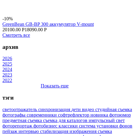
-10%
GreenBean GB-BP 300 аккумулятор V-mount
20100.00 Р
18090.00 Р
Смотреть все
архив
2026
2025
2024
2023
2022
Показать еще
тэги
светоотражатель
синхронизация
дети
видео
студийная съемка
фотографы
современники
софтрефлектор
новинка
фотоюмор
предметная съемка
съемка для каталогов
импульсный свет
фоторепортаж
фотобизнес
классики
система установки фонов
пейзаж
интервью
стабилизация изображения
съемка