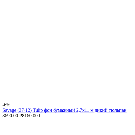
-6%
Savage (37-12) Tulip фон бумажный 2,7x11 м дикий тюльпан
8690.00 Р
8160.00 Р