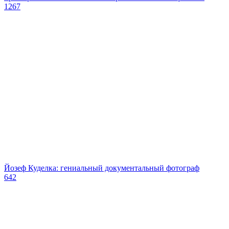
1267
Йозеф Куделка: гениальный документальный фотограф
642