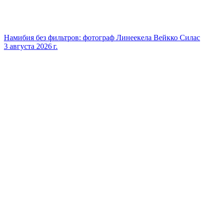
Намибия без фильтров: фотограф Линеекела Вейкко Силас
3 августа 2026 г.