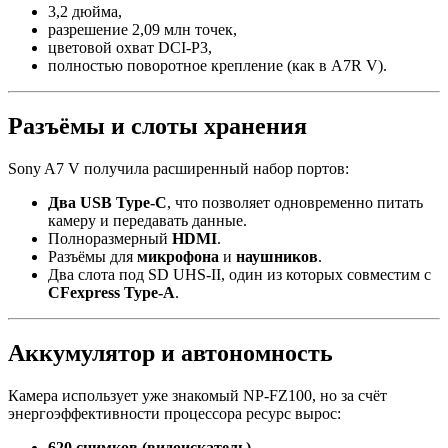
3,2 дюйма,
разрешение 2,09 млн точек,
цветовой охват DCI-P3,
полностью поворотное крепление (как в A7R V).
Разъёмы и слоты хранения
Sony A7 V получила расширенный набор портов:
Два USB Type-C
, что позволяет одновременно питать
камеру и передавать данные.
Полноразмерный
HDMI
.
Разъёмы для
микрофона
и
наушников
.
Два слота под SD UHS-II, один из которых совместим с
CFexpress Type-A
.
Аккумулятор и автономность
Камера использует уже знакомый NP-FZ100, но за счёт
энергоэффективности процессора ресурс вырос:
620 снимков (видоискатель)