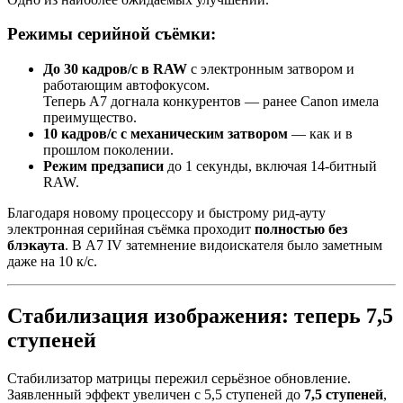
Режимы серийной съёмки:
До 30 кадров/с в RAW
с электронным затвором и
работающим автофокусом.
Теперь A7 догнала конкурентов — ранее Canon имела
преимущество.
10 кадров/с с механическим затвором
— как и в
прошлом поколении.
Режим предзаписи
до 1 секунды, включая 14-битный
RAW.
Благодаря новому процессору и быстрому рид-ауту
электронная серийная съёмка проходит
полностью без
блэкаута
. В A7 IV затемнение видоискателя было заметным
даже на 10 к/с.
Стабилизация изображения: теперь 7,5
ступеней
Стабилизатор матрицы пережил серьёзное обновление.
Заявленный эффект увеличен с 5,5 ступеней до
7,5 ступеней
,