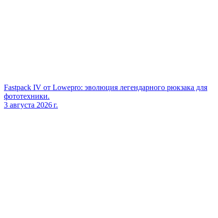
Fastpack IV от Lowepro: эволюция легендарного рюкзака для
фототехники.
3 августа 2026 г.