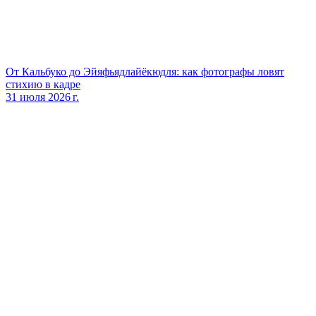
От Кальбуко до Эйяфьядлайёкюдля: как фотографы ловят
стихию в кадре
31 июля 2026 г.