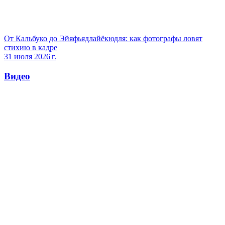
От Кальбуко до Эйяфьядлайёкюдля: как фотографы ловят
стихию в кадре
31 июля 2026 г.
Видео