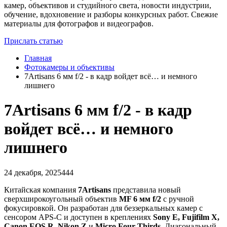
камер, объективов и студийного света, новости индустрии,
обучение, вдохновение и разборы конкурсных работ. Свежие
материалы для фотографов и видеографов.
Прислать статью
Главная
Фотокамеры и объективы
7Artisans 6 мм f/2 - в кадр войдет всё… и немного
лишнего
7Artisans 6 мм f/2 - в кадр
войдет всё… и немного
лишнего
24 декабря, 2025
444
Китайская компания
7Artisans
представила новый
сверхширокоугольный объектив
MF 6 мм f/2
с ручной
фокусировкой. Он разработан для беззеркальных камер с
сенсором APS-C и доступен в креплениях
Sony E, Fujifilm X,
Canon EOS R, Nikon Z
и
Micro Four Thirds
. Диагональный