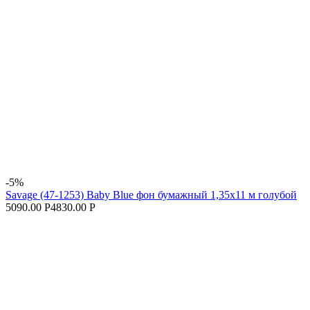
-5%
Savage (47-1253) Baby Blue фон бумажный 1,35x11 м голубой
5090.00 Р
4830.00 Р