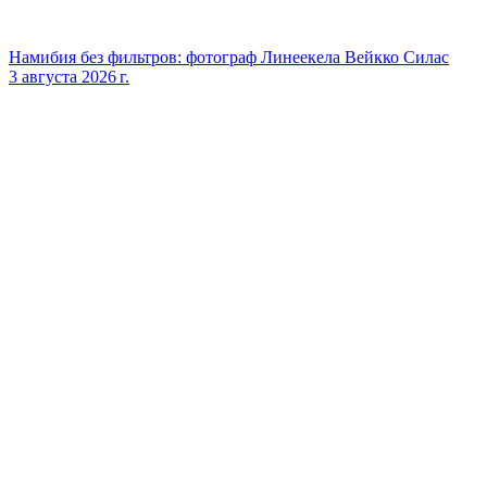
Намибия без фильтров: фотограф Линеекела Вейкко Силас
3 августа 2026 г.