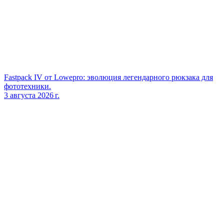
Fastpack IV от Lowepro: эволюция легендарного рюкзака для
фототехники.
3 августа 2026 г.