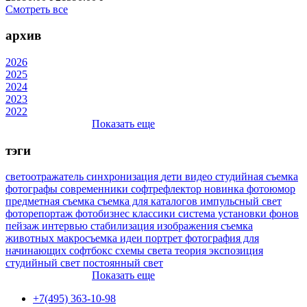
Смотреть все
архив
2026
2025
2024
2023
2022
Показать еще
тэги
светоотражатель
синхронизация
дети
видео
студийная съемка
фотографы
современники
софтрефлектор
новинка
фотоюмор
предметная съемка
съемка для каталогов
импульсный свет
фоторепортаж
фотобизнес
классики
система установки фонов
пейзаж
интервью
стабилизация изображения
съемка
животных
макросъемка
идеи
портрет
фотография для
начинающих
софтбокс
схемы света
теория
экспозиция
студийный свет
постоянный свет
Показать еще
+7(495) 363-10-98