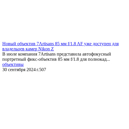
​Новый объектив 7Artisans 85 мм f/1.8 AF уже доступен для
владельцев камер Nikon Z
В июле компания 7Artisans представила автофокусный
портретный фикс-объектив 85 мм f/1.8 для полнокад...
объективы
30 сентября 2024 г.
507