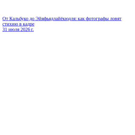
От Кальбуко до Эйяфьядлайёкюдля: как фотографы ловят
стихию в кадре
31 июля 2026 г.