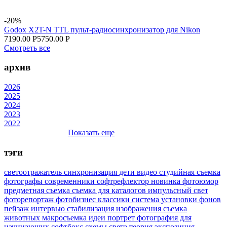
-20%
Godox X2T-N TTL пульт-радиосинхронизатор для Nikon
7190.00 Р
5750.00 Р
Смотреть все
архив
2026
2025
2024
2023
2022
Показать еще
тэги
светоотражатель
синхронизация
дети
видео
студийная съемка
фотографы
современники
софтрефлектор
новинка
фотоюмор
предметная съемка
съемка для каталогов
импульсный свет
фоторепортаж
фотобизнес
классики
система установки фонов
пейзаж
интервью
стабилизация изображения
съемка
животных
макросъемка
идеи
портрет
фотография для
начинающих
софтбокс
схемы света
теория
экспозиция