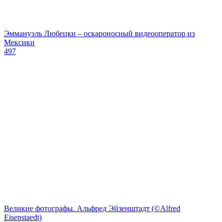
Эммануэль Любецки – оскароносный видеооператор из
Мексики
497
Великие фотографы. Альфред Эйзенштадт (©Alfred
Eisenstaedt)