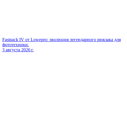
Fastpack IV от Lowepro: эволюция легендарного рюкзака для
фототехники.
3 августа 2026 г.