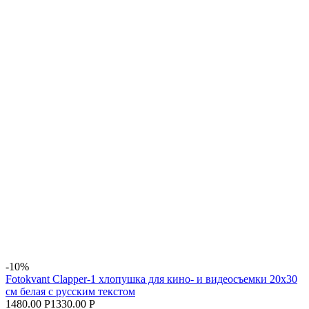
-10%
Fotokvant Clapper-1 хлопушка для кино- и видеосъемки 20х30
см белая с русским текстом
1480.00 Р
1330.00 Р