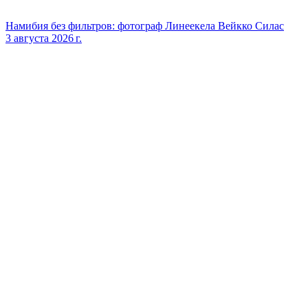
Намибия без фильтров: фотограф Линеекела Вейкко Силас
3 августа 2026 г.