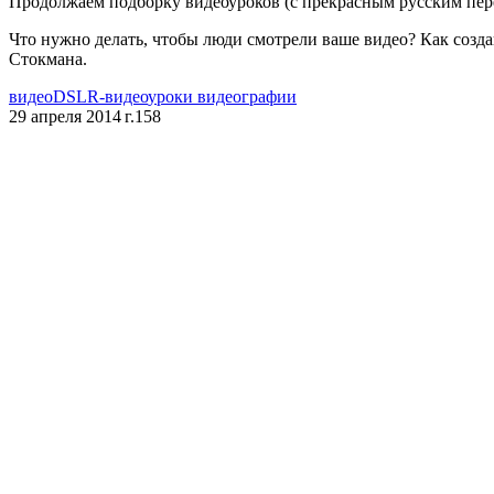
Продолжаем подборку видеоуроков (с прекрасным русским пере
Что нужно делать, чтобы люди смотрели ваше видео? Как созда
Стокмана.
видео
DSLR-видео
уроки видеографии
29 апреля 2014 г.
158