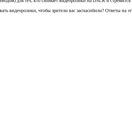
водом) для тех, кто снимает видеоролики на DSLR и стремится 
вать видеоролики, чтобы зрители вас заспасибили? Ответы на эт