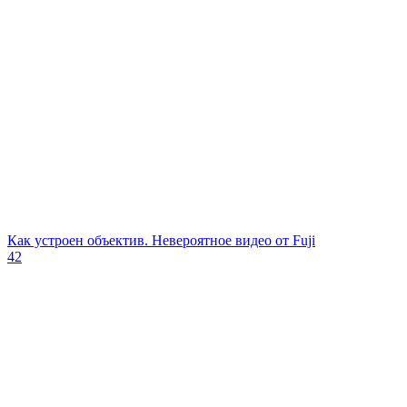
Как устроен объектив. Невероятное видео от Fuji
42