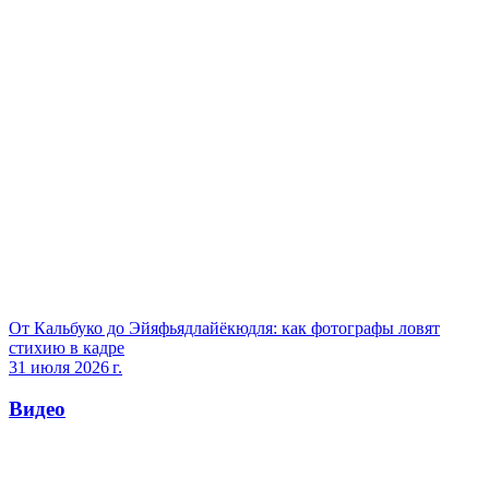
От Кальбуко до Эйяфьядлайёкюдля: как фотографы ловят
стихию в кадре
31 июля 2026 г.
Видео