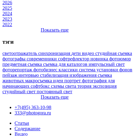
2026
2025
2024
2023
2022
Показать еще
тэги
светоотражатель
синхронизация
дети
видео
студийная съемка
фотографы
современники
софтрефлектор
новинка
фотоюмор
предметная съемка
съемка для каталогов
импульсный свет
фоторепортаж
фотобизнес
классики
система установки фонов
пейзаж
интервью
стабилизация изображения
съемка
животных
макросъемка
идеи
портрет
фотография для
начинающих
софтбокс
схемы света
теория
экспозиция
студийный свет
постоянный свет
Показать еще
+7(495) 363-10-98
333@photogora.ru
Статьи
Содержание
Видео