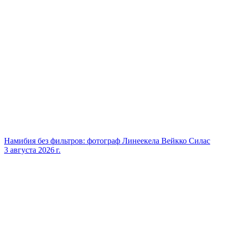
Намибия без фильтров: фотограф Линеекела Вейкко Силас
3 августа 2026 г.