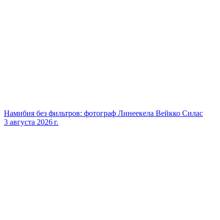
Намибия без фильтров: фотограф Линеекела Вейкко Силас
3 августа 2026 г.