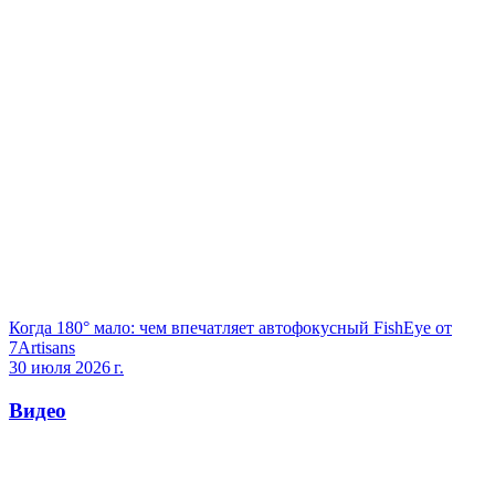
Когда 180° мало: чем впечатляет автофокусный FishEye от
7Artisans
30 июля 2026 г.
Видео