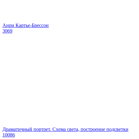
Анри Картье-Брессон
3069
Драматичный портрет. Схема света, построение подсветки
10086