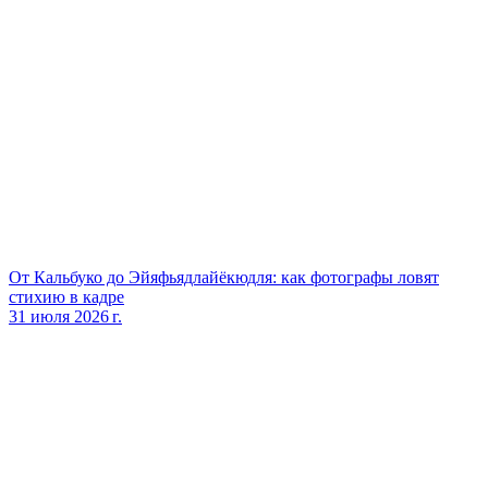
От Кальбуко до Эйяфьядлайёкюдля: как фотографы ловят
стихию в кадре
31 июля 2026 г.