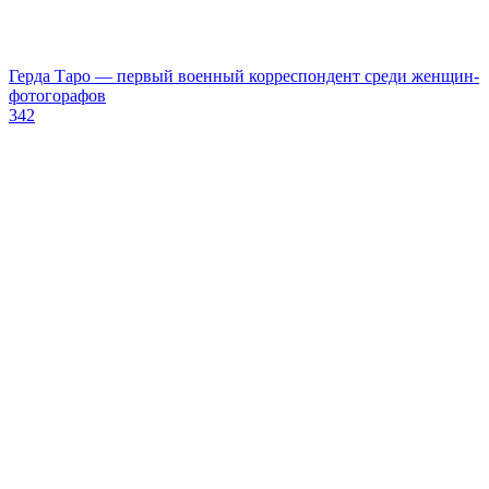
Герда Таро — первый военный корреспондент среди женщин-
фотогорафов
342