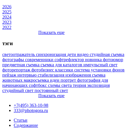
2026
2025
2024
2023
2022
Показать еще
тэги
светоотражатель
синхронизация
дети
видео
студийная съемка
фотографы
современники
софтрефлектор
новинка
фотоюмор
предметная съемка
съемка для каталогов
импульсный свет
фоторепортаж
фотобизнес
классики
система установки фонов
пейзаж
интервью
стабилизация изображения
съемка
животных
макросъемка
идеи
портрет
фотография для
начинающих
софтбокс
схемы света
теория
экспозиция
студийный свет
постоянный свет
Показать еще
+7(495) 363-10-98
333@photogora.ru
Статьи
Содержание