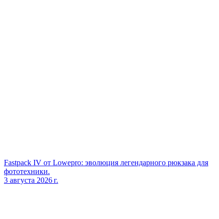
Fastpack IV от Lowepro: эволюция легендарного рюкзака для
фототехники.
3 августа 2026 г.