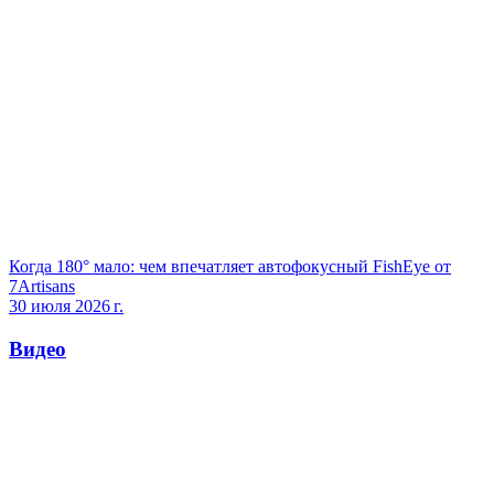
Когда 180° мало: чем впечатляет автофокусный FishEye от
7Artisans
30 июля 2026 г.
Видео