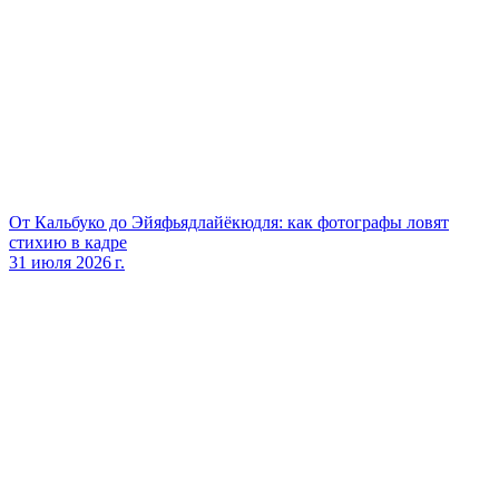
От Кальбуко до Эйяфьядлайёкюдля: как фотографы ловят
стихию в кадре
31 июля 2026 г.