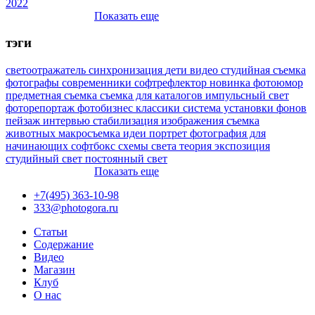
2022
Показать еще
тэги
светоотражатель
синхронизация
дети
видео
студийная съемка
фотографы
современники
софтрефлектор
новинка
фотоюмор
предметная съемка
съемка для каталогов
импульсный свет
фоторепортаж
фотобизнес
классики
система установки фонов
пейзаж
интервью
стабилизация изображения
съемка
животных
макросъемка
идеи
портрет
фотография для
начинающих
софтбокс
схемы света
теория
экспозиция
студийный свет
постоянный свет
Показать еще
+7(495) 363-10-98
333@photogora.ru
Статьи
Содержание
Видео
Магазин
Клуб
О нас