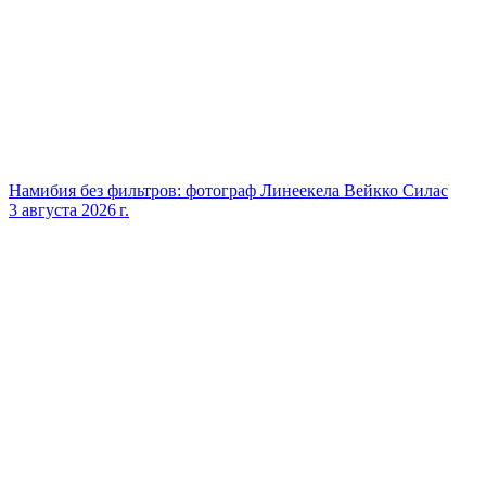
Намибия без фильтров: фотограф Линеекела Вейкко Силас
3 августа 2026 г.