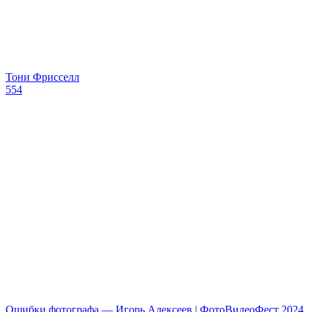
Тони Фрисселл
554
Ошибки фотографа — Игорь Алексеев | ФотоВидеоФест 2024