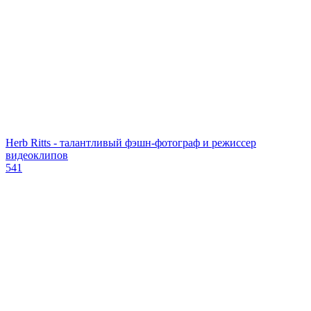
Herb Ritts - талантливый фэшн-фотограф и режиссер
видеоклипов
541