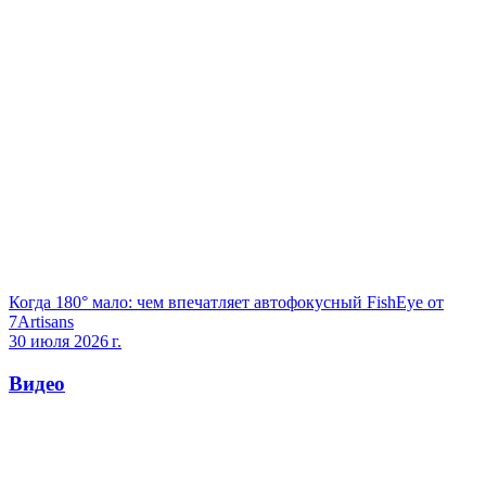
Когда 180° мало: чем впечатляет автофокусный FishEye от
7Artisans
30 июля 2026 г.
Видео