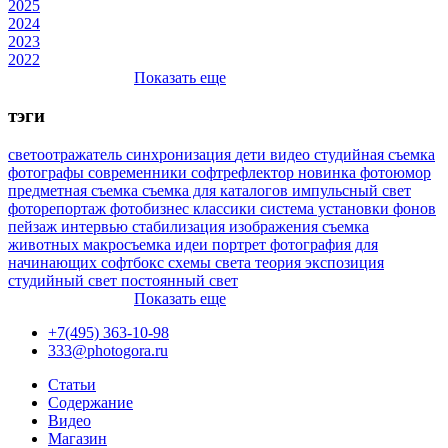
2025
2024
2023
2022
Показать еще
тэги
светоотражатель
синхронизация
дети
видео
студийная съемка
фотографы
современники
софтрефлектор
новинка
фотоюмор
предметная съемка
съемка для каталогов
импульсный свет
фоторепортаж
фотобизнес
классики
система установки фонов
пейзаж
интервью
стабилизация изображения
съемка
животных
макросъемка
идеи
портрет
фотография для
начинающих
софтбокс
схемы света
теория
экспозиция
студийный свет
постоянный свет
Показать еще
+7(495) 363-10-98
333@photogora.ru
Статьи
Содержание
Видео
Магазин