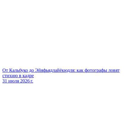
От Кальбуко до Эйяфьядлайёкюдля: как фотографы ловят
стихию в кадре
31 июля 2026 г.