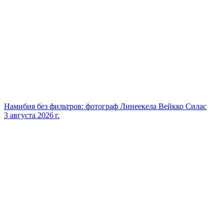
Намибия без фильтров: фотограф Линеекела Вейкко Силас
3 августа 2026 г.