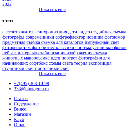
2022
Показать еще
тэги
светоотражатель
синхронизация
дети
видео
студийная съемка
фотографы
современники
софтрефлектор
новинка
фотоюмор
предметная съемка
съемка для каталогов
импульсный свет
фоторепортаж
фотобизнес
классики
система установки фонов
пейзаж
интервью
стабилизация изображения
съемка
животных
макросъемка
идеи
портрет
фотография для
начинающих
софтбокс
схемы света
теория
экспозиция
студийный свет
постоянный свет
Показать еще
+7(495) 363-10-98
333@photogora.ru
Статьи
Содержание
Видео
Магазин
Клуб
О нас