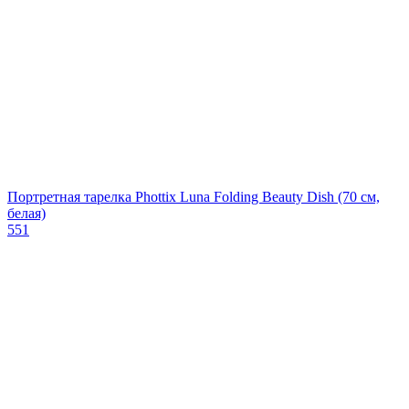
Портретная тарелка Phottix Luna Folding Beauty Dish (70 см,
белая)
551