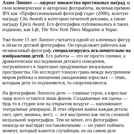
Ахим Липпот — лауреат множества престижных наград
за
свои коммерческие и авторские фотоработы, включая премию
IPA как «Профессиональный фотограф года» (2006), золотую
награду
Clio Awards
в категории печатной рекламы, а также
награду
Epica Award
. Его фотографии публиковались в таких
изданиях, как
Life
,
The New York Times Magazine
и
Vogue
.
Уже более 15 лет Липпот считается одной из ключевых фигур
в области детской фотографии. Он продолжает работать как
независимый фотограф,
специализируясь исключительно на
изображении детей
. Его работы — это не просто снимки, а
драматические исследования детского поведения,
погружённого в тщательно продуманные визуальные
пространства. Он исследует тонкую грань между внутренним
миром ребёнка и внешними ожиданиями взрослых — теми,
которым дети то подчиняются, то сопротивляются.
На фотографиях Липпота дети — главные герои, а взрослые
чаще всего остаются лишь фоном. Создаваемые им сцены —
будь то в студии или на открытом воздухе — напоминают
театральные декорации. В этих образах важна каждая деталь:
свет, цвет, мимика, жест, — всё выстроено как часть сложной
визуальной хореографии. Тем не менее, его фотографии
никогда не выглядят постановочными — он умеет поймать
момент, который кажется случайным, но на самом деле