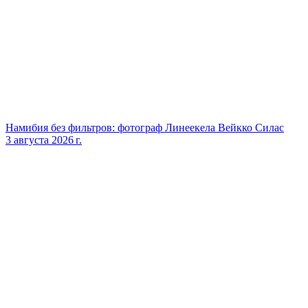
Намибия без фильтров: фотограф Линеекела Вейкко Силас
3 августа 2026 г.