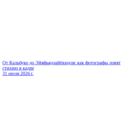
От Кальбуко до Эйяфьядлайёкюдля: как фотографы ловят
стихию в кадре
31 июля 2026 г.