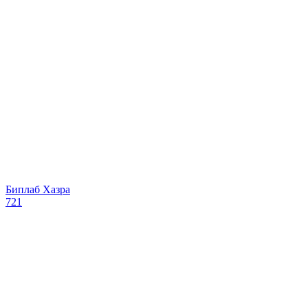
Биплаб Хазра
721