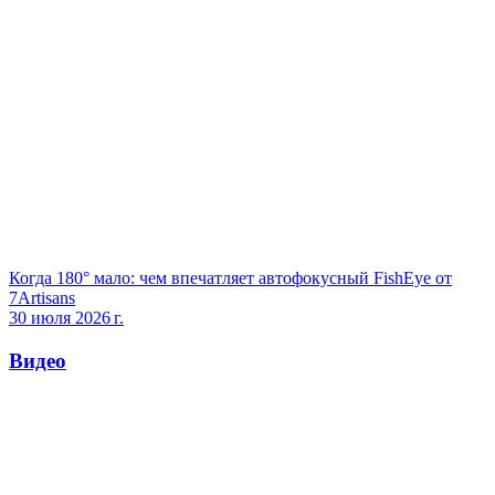
Когда 180° мало: чем впечатляет автофокусный FishEye от
7Artisans
30 июля 2026 г.
Видео