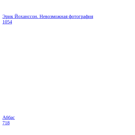
Эрик Йохансcон. Невозможная фотография
1054
Аббас
718