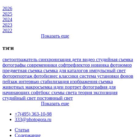
2026
2025
2024
2023
2022
Показать еще
тэги
светоотражатель
синхронизация
дети
видео
студийная съемка
фотографы
современники
софтрефлектор
новинка
фотоюмор
предметная съемка
съемка для каталогов
импульсный свет
фоторепортаж
фотобизнес
классики
система установки фонов
пейзаж
интервью
стабилизация изображения
съемка
животных
макросъемка
идеи
портрет
фотография для
начинающих
софтбокс
схемы света
теория
экспозиция
студийный свет
постоянный свет
Показать еще
+7(495) 363-10-98
333@photogora.ru
Статьи
Содержание