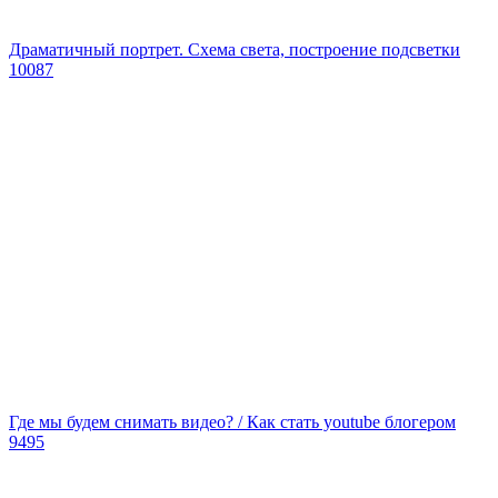
Драматичный портрет. Схема света, построение подсветки
10087
Где мы будем снимать видео? / Как стать youtube блогером
9495