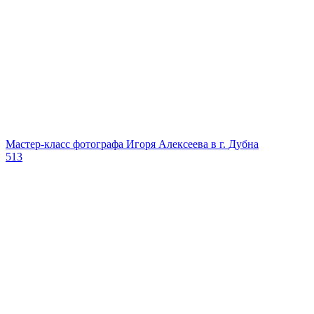
Мастер-класс фотографа Игоря Алексеева в г. Дубна
513