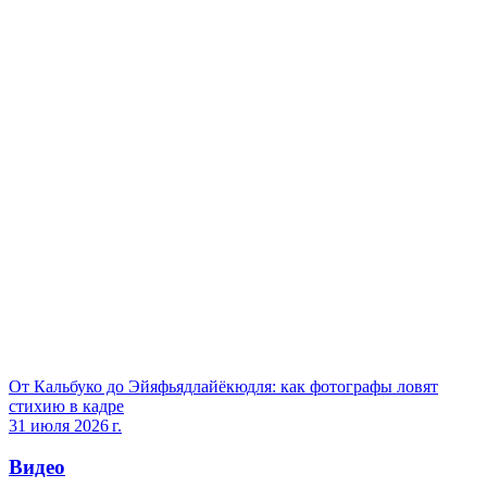
От Кальбуко до Эйяфьядлайёкюдля: как фотографы ловят
стихию в кадре
31 июля 2026 г.
Видео