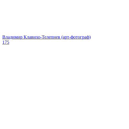
Владимир Клавихо-Телепнев (арт-фотограф)
175