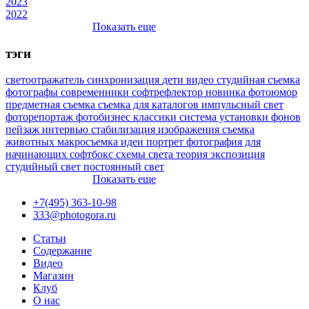
2023
2022
Показать еще
тэги
светоотражатель
синхронизация
дети
видео
студийная съемка
фотографы
современники
софтрефлектор
новинка
фотоюмор
предметная съемка
съемка для каталогов
импульсный свет
фоторепортаж
фотобизнес
классики
система установки фонов
пейзаж
интервью
стабилизация изображения
съемка
животных
макросъемка
идеи
портрет
фотография для
начинающих
софтбокс
схемы света
теория
экспозиция
студийный свет
постоянный свет
Показать еще
+7(495) 363-10-98
333@photogora.ru
Статьи
Содержание
Видео
Магазин
Клуб
О нас