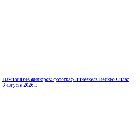
Намибия без фильтров: фотограф Линеекела Вейкко Силас
3 августа 2026 г.