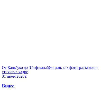
От Кальбуко до Эйяфьядлайёкюдля: как фотографы ловят
стихию в кадре
31 июля 2026 г.
Видео