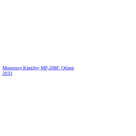
Монопод KingJoy MP-208F. Обзор
2033