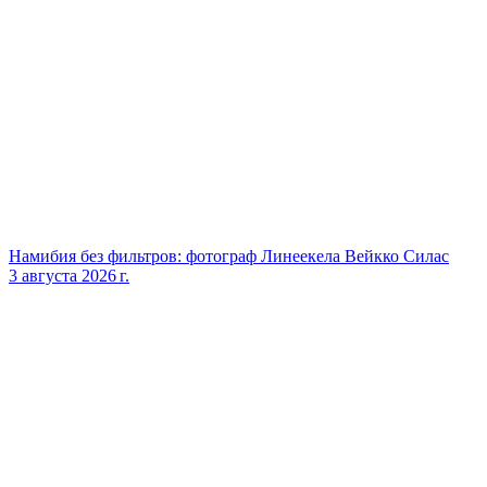
Намибия без фильтров: фотограф Линеекела Вейкко Силас
3 августа 2026 г.