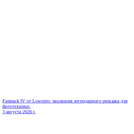
Fastpack IV от Lowepro: эволюция легендарного рюкзака для
фототехники.
3 августа 2026 г.