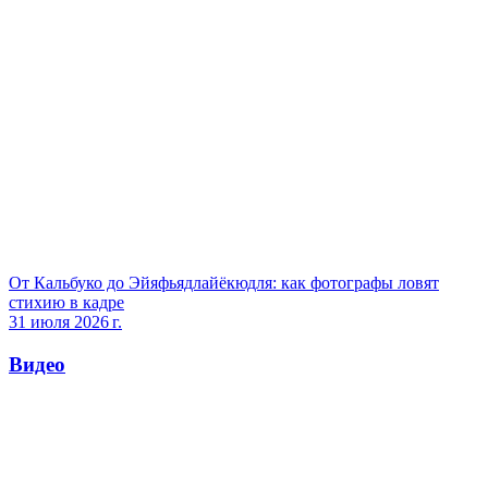
От Кальбуко до Эйяфьядлайёкюдля: как фотографы ловят
стихию в кадре
31 июля 2026 г.
Видео