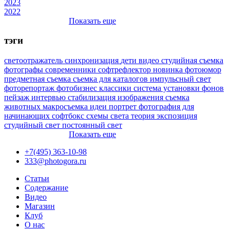
2023
2022
Показать еще
тэги
светоотражатель
синхронизация
дети
видео
студийная съемка
фотографы
современники
софтрефлектор
новинка
фотоюмор
предметная съемка
съемка для каталогов
импульсный свет
фоторепортаж
фотобизнес
классики
система установки фонов
пейзаж
интервью
стабилизация изображения
съемка
животных
макросъемка
идеи
портрет
фотография для
начинающих
софтбокс
схемы света
теория
экспозиция
студийный свет
постоянный свет
Показать еще
+7(495) 363-10-98
333@photogora.ru
Статьи
Содержание
Видео
Магазин
Клуб
О нас