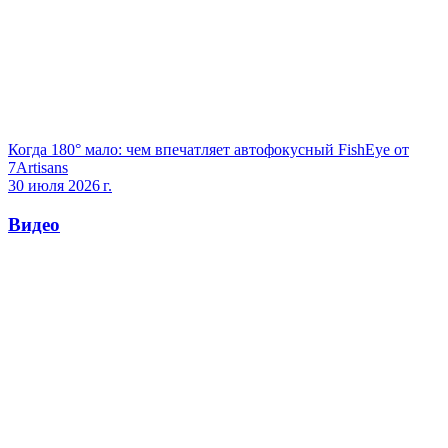
Когда 180° мало: чем впечатляет автофокусный FishEye от
7Artisans
30 июля 2026 г.
Видео