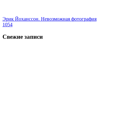
Эрик Йохансcон. Невозможная фотография
1054
Свежие записи