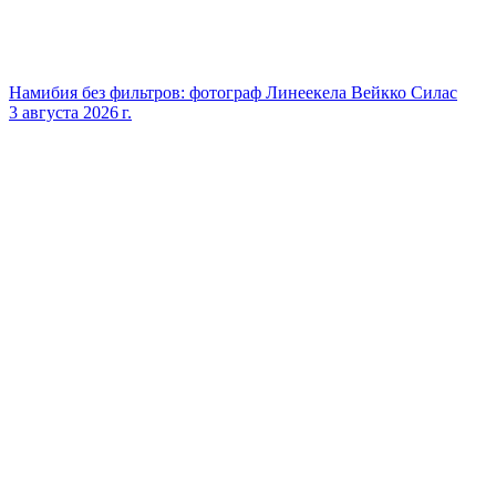
Намибия без фильтров: фотограф Линеекела Вейкко Силас
3 августа 2026 г.