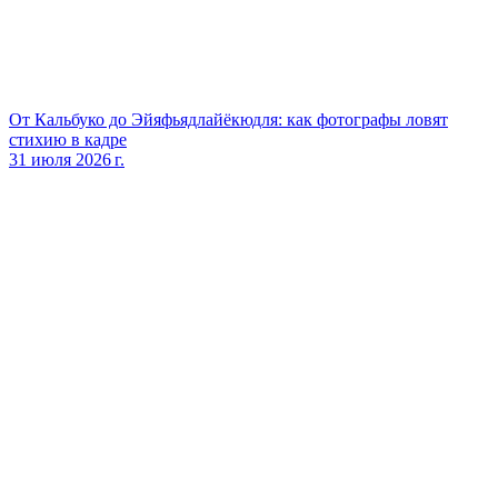
От Кальбуко до Эйяфьядлайёкюдля: как фотографы ловят
стихию в кадре
31 июля 2026 г.