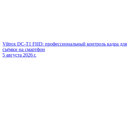
Viltrox DC‑T1 FHD: профессиональный контроль кадра для
съёмки на смартфон
5 августа 2026 г.