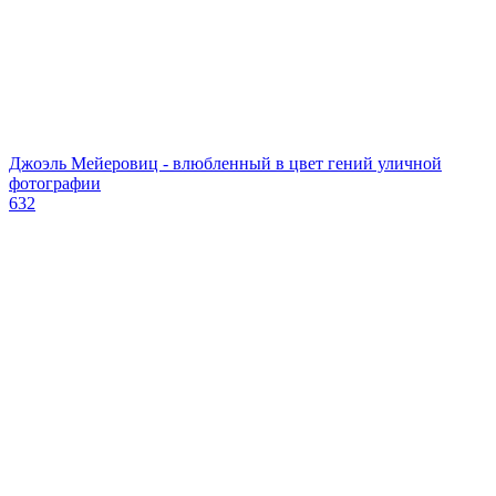
Джоэль Мейеровиц - влюбленный в цвет гений уличной
фотографии
632