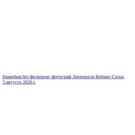
Намибия без фильтров: фотограф Линеекела Вейкко Силас
3 августа 2026 г.