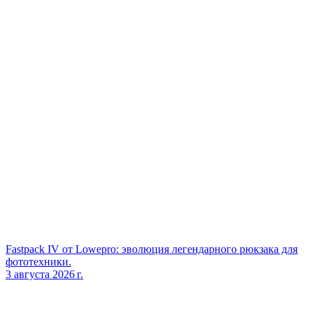
Fastpack IV от Lowepro: эволюция легендарного рюкзака для
фототехники.
3 августа 2026 г.