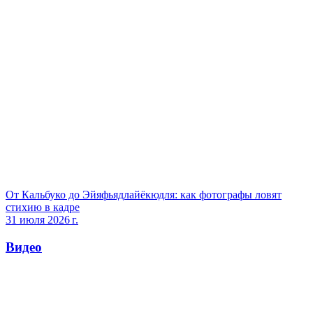
От Кальбуко до Эйяфьядлайёкюдля: как фотографы ловят
стихию в кадре
31 июля 2026 г.
Видео