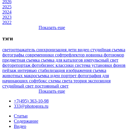
2026
2025
2024
2023
2022
Показать еще
тэги
светоотражатель
синхронизация
дети
видео
студийная съемка
фотографы
современники
софтрефлектор
новинка
фотоюмор
предметная съемка
съемка для каталогов
импульсный свет
фоторепортаж
фотобизнес
классики
система установки фонов
пейзаж
интервью
стабилизация изображения
съемка
животных
макросъемка
идеи
портрет
фотография для
начинающих
софтбокс
схемы света
теория
экспозиция
студийный свет
постоянный свет
Показать еще
+7(495) 363-10-98
333@photogora.ru
Статьи
Содержание
Видео