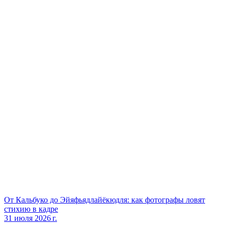
От Кальбуко до Эйяфьядлайёкюдля: как фотографы ловят
стихию в кадре
31 июля 2026 г.