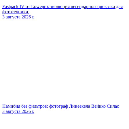
Fastpack IV от Lowepro: эволюция легендарного рюкзака для
фототехники.
3 августа 2026 г.
Намибия без фильтров: фотограф Линеекела Вейкко Силас
3 августа 2026 г.