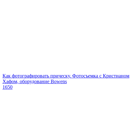
Как фотографировать прическу. Фотосъемка с Кристианом
Хафом, оборудование Bowens
1650