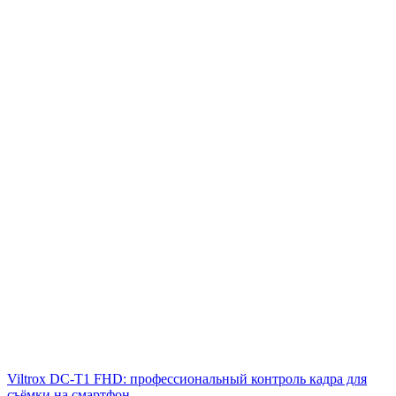
Viltrox DC‑T1 FHD: профессиональный контроль кадра для
съёмки на смартфон