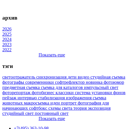
архив
2026
2025
2024
2023
2022
Показать еще
тэги
светоотражатель
синхронизация
дети
видео
студийная съемка
фотографы
современники
софтрефлектор
новинка
фотоюмор
предметная съемка
съемка для каталогов
импульсный свет
фоторепортаж
фотобизнес
классики
система установки фонов
пейзаж
интервью
стабилизация изображения
съемка
животных
макросъемка
идеи
портрет
фотография для
начинающих
софтбокс
схемы света
теория
экспозиция
студийный свет
постоянный свет
Показать еще
+7(495) 363-10-98