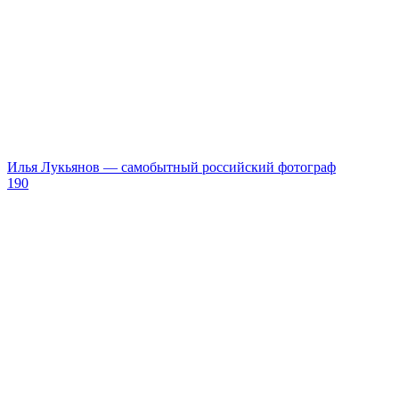
​Илья Лукьянов — самобытный российский фотограф
190