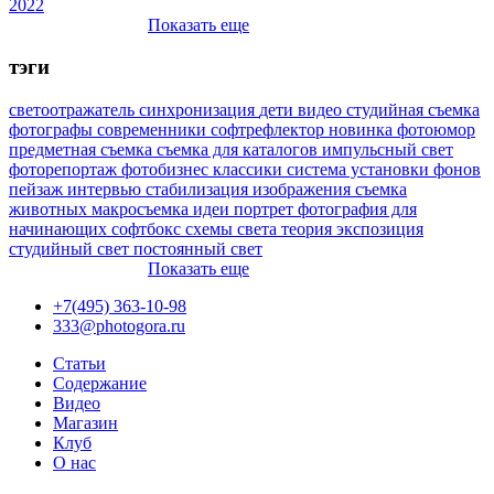
2022
Показать еще
тэги
светоотражатель
синхронизация
дети
видео
студийная съемка
фотографы
современники
софтрефлектор
новинка
фотоюмор
предметная съемка
съемка для каталогов
импульсный свет
фоторепортаж
фотобизнес
классики
система установки фонов
пейзаж
интервью
стабилизация изображения
съемка
животных
макросъемка
идеи
портрет
фотография для
начинающих
софтбокс
схемы света
теория
экспозиция
студийный свет
постоянный свет
Показать еще
+7(495) 363-10-98
333@photogora.ru
Статьи
Содержание
Видео
Магазин
Клуб
О нас