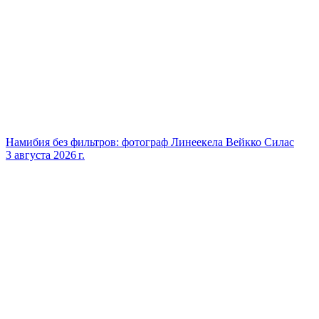
Намибия без фильтров: фотограф Линеекела Вейкко Силас
3 августа 2026 г.