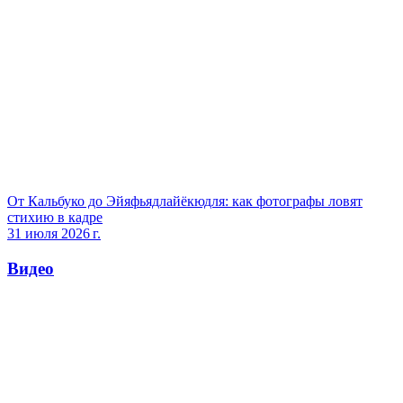
От Кальбуко до Эйяфьядлайёкюдля: как фотографы ловят
стихию в кадре
31 июля 2026 г.
Видео