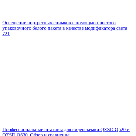
Освещение портретных снимков с помощью простого
упаковочного белого пакета в качестве модификатора света
721
Профессиональные штативы для видеосъемки QZSD Q520 и
QZSD Q630. Обзор и сравнение