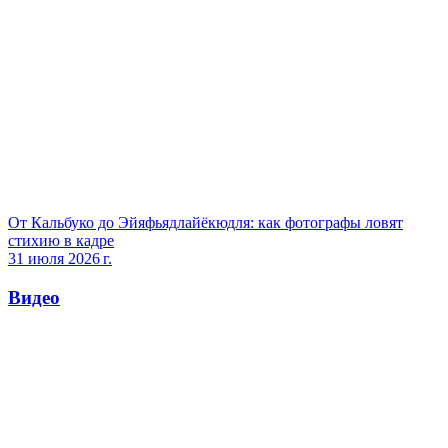
От Кальбуко до Эйяфьядлайёкюдля: как фотографы ловят
стихию в кадре
31 июля 2026 г.
Видео