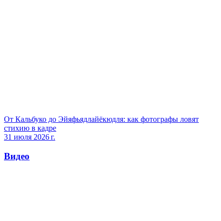
От Кальбуко до Эйяфьядлайёкюдля: как фотографы ловят
стихию в кадре
31 июля 2026 г.
Видео