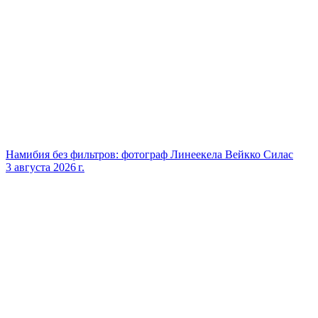
Намибия без фильтров: фотограф Линеекела Вейкко Силас
3 августа 2026 г.