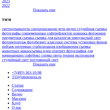
2023
2022
Показать еще
тэги
светоотражатель
синхронизация
дети
видео
студийная съемка
фотографы
современники
софтрефлектор
новинка
фотоюмор
предметная съемка
съемка для каталогов
импульсный свет
фоторепортаж
фотобизнес
классики
система установки фонов
пейзаж
интервью
стабилизация изображения
съемка
животных
макросъемка
идеи
портрет
фотография для
начинающих
софтбокс
схемы света
теория
экспозиция
студийный свет
постоянный свет
Показать еще
+7(495) 363-10-98
333@photogora.ru
Статьи
Содержание
Видео
Магазин
Клуб
О нас