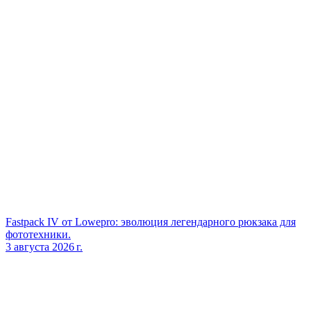
Fastpack IV от Lowepro: эволюция легендарного рюкзака для
фототехники.
3 августа 2026 г.