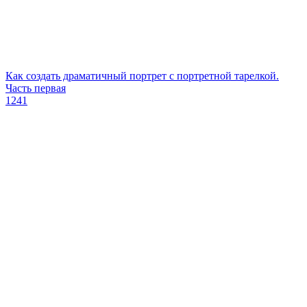
Как создать драматичный портрет с портретной тарелкой.
Часть первая
1241