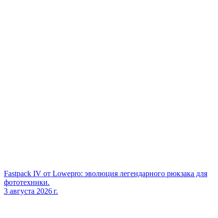
Fastpack IV от Lowepro: эволюция легендарного рюкзака для
фототехники.
3 августа 2026 г.