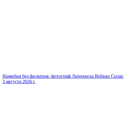
Намибия без фильтров: фотограф Линеекела Вейкко Силас
3 августа 2026 г.