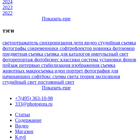
2024
2023
2022
Показать еще
тэги
светоотражатель
синхронизация
дети
видео
студийная съемка
фотографы
современники
софтрефлектор
новинка
фотоюмор
предметная съемка
съемка для каталогов
импульсный свет
фоторепортаж
фотобизнес
классики
система установки фонов
пейзаж
интервью
стабилизация изображения
съемка
животных
макросъемка
идеи
портрет
фотография для
начинающих
софтбокс
схемы света
теория
экспозиция
студийный свет
постоянный свет
Показать еще
+7(495) 363-10-98
333@photogora.ru
Статьи
Содержание
Видео
Магазин
Клуб