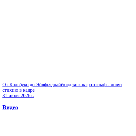
От Кальбуко до Эйяфьядлайёкюдля: как фотографы ловят
стихию в кадре
31 июля 2026 г.
Видео