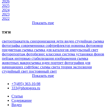
2026
2025
2024
2023
2022
Показать еще
тэги
светоотражатель
синхронизация
дети
видео
студийная съемка
фотографы
современники
софтрефлектор
новинка
фотоюмор
предметная съемка
съемка для каталогов
импульсный свет
фоторепортаж
фотобизнес
классики
система установки фонов
пейзаж
интервью
стабилизация изображения
съемка
животных
макросъемка
идеи
портрет
фотография для
начинающих
софтбокс
схемы света
теория
экспозиция
студийный свет
постоянный свет
Показать еще
+7(495) 363-10-98
333@photogora.ru
Статьи
Содержание
Видео