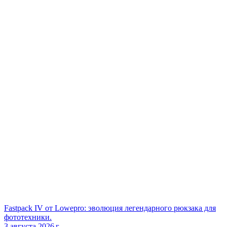
Fastpack IV от Lowepro: эволюция легендарного рюкзака для
фототехники.
3 августа 2026 г.