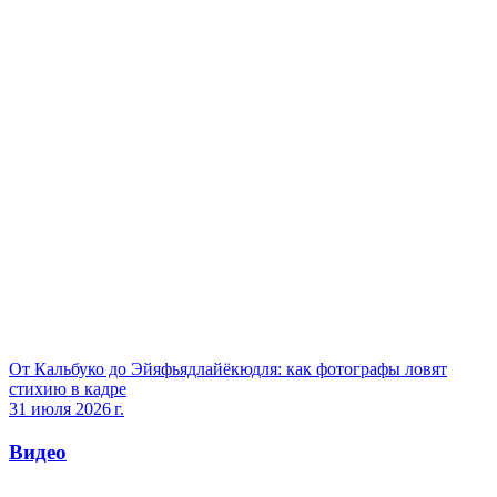
От Кальбуко до Эйяфьядлайёкюдля: как фотографы ловят
стихию в кадре
31 июля 2026 г.
Видео