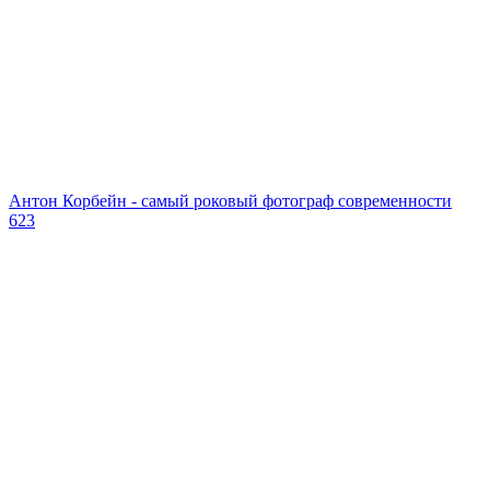
Антон Корбейн - самый роковый фотограф современности
623