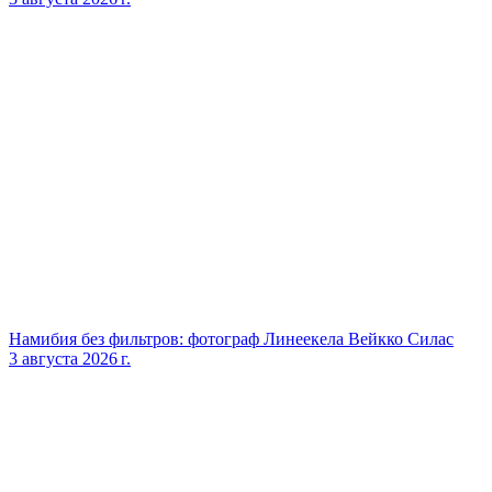
Намибия без фильтров: фотограф Линеекела Вейкко Силас
3 августа 2026 г.