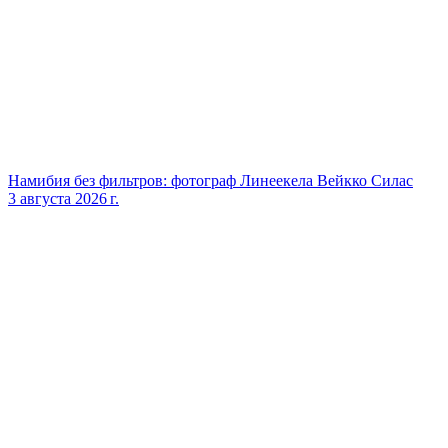
Намибия без фильтров: фотограф Линеекела Вейкко Силас
3 августа 2026 г.