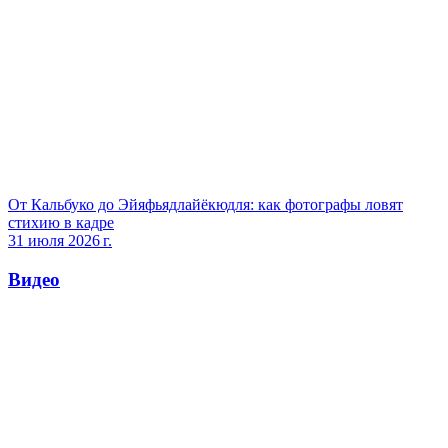
От Кальбуко до Эйяфьядлайёкюдля: как фотографы ловят
стихию в кадре
31 июля 2026 г.
Видео