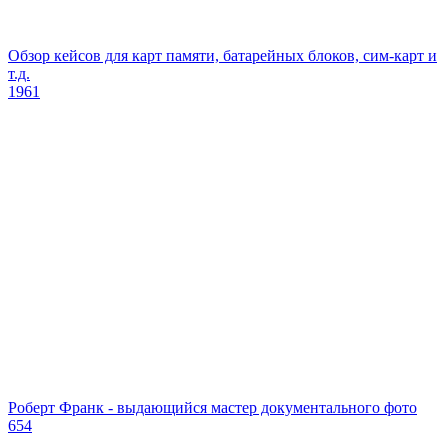
Обзор кейсов для карт памяти, батарейных блоков, сим-карт и
т.д.
1961
Роберт Франк - выдающийся мастер документального фото
654