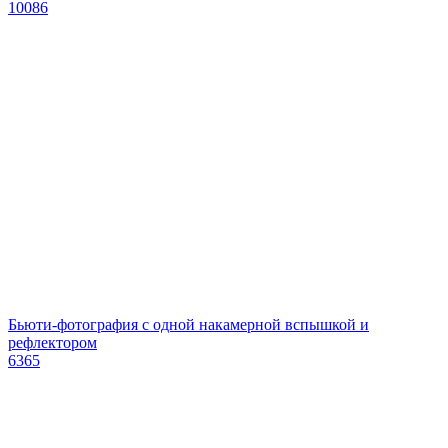
10086
Бьюти-фотография с одной накамерной вспышкой и
рефлектором
6365