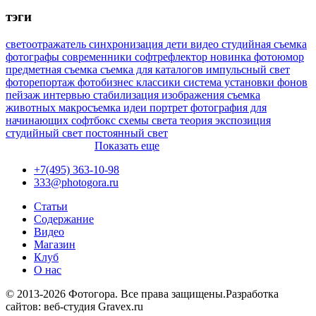
тэги
светоотражатель
синхронизация
дети
видео
студийная съемка
фотографы
современники
софтрефлектор
новинка
фотоюмор
предметная съемка
съемка для каталогов
импульсный свет
фоторепортаж
фотобизнес
классики
система установки фонов
пейзаж
интервью
стабилизация изображения
съемка
животных
макросъемка
идеи
портрет
фотография для
начинающих
софтбокс
схемы света
теория
экспозиция
студийный свет
постоянный свет
Показать еще
+7(495) 363-10-98
333@photogora.ru
Статьи
Содержание
Видео
Магазин
Клуб
О нас
© 2013-2026 Фотогора. Все права защищены.
Разработка
сайтов: веб-студия Gravex.ru