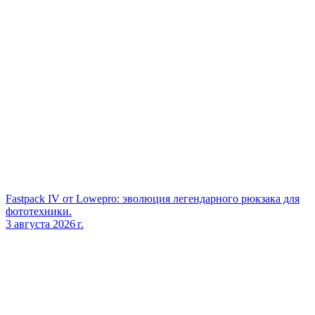
Fastpack IV от Lowepro: эволюция легендарного рюкзака для
фототехники.
3 августа 2026 г.