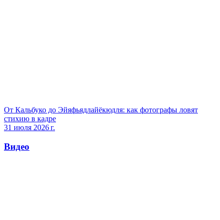
От Кальбуко до Эйяфьядлайёкюдля: как фотографы ловят
стихию в кадре
31 июля 2026 г.
Видео