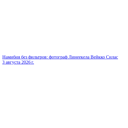
Намибия без фильтров: фотограф Линеекела Вейкко Силас
3 августа 2026 г.