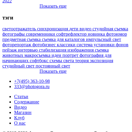
2022
Показать еще
тэги
светоотражатель
синхронизация
дети
видео
студийная съемка
фотографы
современники
софтрефлектор
новинка
фотоюмор
предметная съемка
съемка для каталогов
импульсный свет
фоторепортаж
фотобизнес
классики
система установки фонов
пейзаж
интервью
стабилизация изображения
съемка
животных
макросъемка
идеи
портрет
фотография для
начинающих
софтбокс
схемы света
теория
экспозиция
студийный свет
постоянный свет
Показать еще
+7(495) 363-10-98
333@photogora.ru
Статьи
Содержание
Видео
Магазин
Клуб
О нас